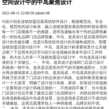
空间设计中的中岛聚焦设计
2021-08-11 22:00:50
admin
68
SI设计别名连锁加盟店面系统软件设计，根据规范化、专业
化、规范性的设计标准，融入连锁加盟发展趋势的时候会遇到
每一个门店规格不一的难题，进而迅速輸出有个性的品牌形象
统一的知名品牌门店品牌形象。中岛、道具设计是店面房间内
设计的关键步骤，也是SI系统软件设计的关键构成部分。那麼
连锁加盟店面SI设计中，中岛、道具设计标准要留意什么关键
点呢？下边简米武汉市SI设计企业就融合很多年设计工作经
验，和大伙儿共享一下连锁加盟店SI设计中，中岛道具设计标
准的五个关键点。一、 中岛、道具设计必须和门店设计设计
风格相一致中岛、道具是店面室内空气的关键构成部分，大部
分商业领域基本上是由中岛、道具组成，中岛道具的设计设计
风格乃至决策了门店设计的总体设计风格。这就和家居装修设
计一个大道理，明确了设计设计风格，家俱，软装设计的选购
一定要和设计设计风格互相统一，不然就四不像了。当今很多
门店设计仅仅开展了建筑立面门头招牌设计，內部自然环境就
自身选购制成品中岛道具放置，这也是很多店面设计不成功的
关键缘故。这类店面通常给人一种拼接感，品牌识别不强。
二、 中岛、道具设计最好是要结合知名品牌特有的视觉效果