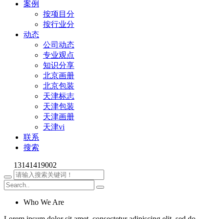
案例
按项目分
按行业分
动态
公司动态
专业观点
知识分享
北京画册
北京包装
天津标志
天津包装
天津画册
天津vi
联系
搜索
13141419002
Who We Are
Lorem ipsum dolor sit amet, consectetur adipiscing elit, sed do