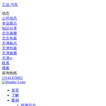
工业 汽车
动态
公司动态
专业观点
知识分享
北京画册
北京包装
天津标志
天津包装
天津画册
天津vi
联系
搜索
咨询热线
13141419002
首页
了解
案例
按项目分