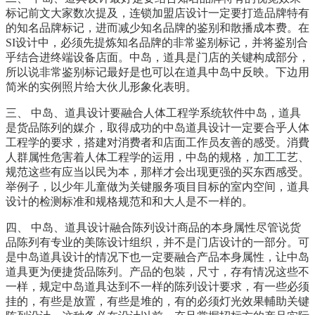
标记前文大家数次提及，连锁加盟店设计一定要打造品牌特有
的知名品牌标记，进而减少知名品牌的鉴别和散播成本费。在
SI设计中，必须先提炼知名品牌的非常鉴别标记，并将鉴别合
乎结合进终端设备店面。中岛，道具是门店的关键构成部分，
所以说非常鉴别标记最好是也可以在道具中岛中反映。下边用
简米的实例照片给大伙儿形象化表明。
三、 中岛、道具设计要融合人体工程学系统软件中岛，道具
是货品陈列的媒介，取得成功的中岛道具设计一定要合乎人体
工程学的要求，搭建对消费者和店面工作员友善的感受。消費
人群属性危害着人体工程学的运用，中岛的规格，加工工艺、
规范这些有应当以民为本，那样才会出现更强的买东西感受。
举例子，以少年儿童做为关键服务项目目标的室内空间，道具
设计的检测标准和规格规范和和大人是不一样的。
四、 中岛、道具设计融合陈列设计商品的本身属性尽管说货
品陈列有专业的美陈设计组织，并不是门店设计的一部分。可
是中岛道具设计的情况下也一定要融合产品本身属性，让中岛
道具更为便捷货品陈列。产品的包裝，尺寸，存有情况这些不
一样，规定中岛道具达到不一样的陈列设计要求，有一些必须
挂的，有些是放置，有些是堆的，有的必须灯光效果輔助关键