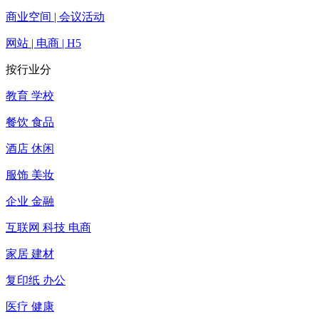
商业空间 | 会议活动
网站 | 电商 | H5
按行业分
教育 学校
餐饮 食品
酒店 休闲
服饰 美妆
企业 金融
互联网 科技 电商
家居 建材
复印纸 办公
医疗 健康