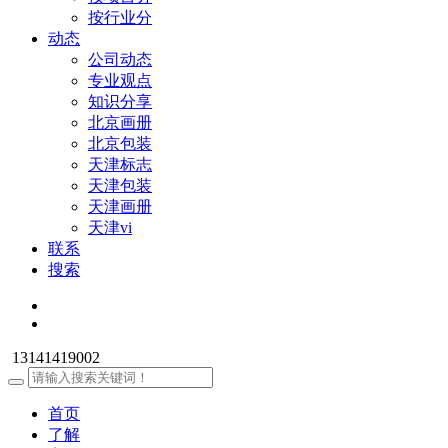
按行业分
动态
公司动态
专业观点
知识分享
北京画册
北京包装
天津标志
天津包装
天津画册
天津vi
联系
搜索
13141419002
首页
了解