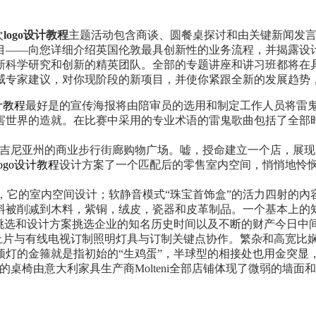
次
logo设计教程
主题活动包含商谈、圆餐桌探讨和由关键新闻发
目——向您详细介绍英国伦敦最具创新性的业务流程，并揭露设
新科学研究和创新的精英团队。全部的专题讲座和讲习班都将在
威专家建议，对你现阶段的新项目，并使你紧跟全新的发展趋势
设计教程
最好是的宣传海报将由陪审员的选用和制定工作人员将雷
害世界的造就。在比赛中采用的专业术语的雷鬼歌曲包括了全部
弗吉尼亚州的商业步行街廊购物广场。嘘，授命建立一个店，展
logo设计教程
设计方案了一个匹配后的零售室内空间，悄悄地怜悯
它的室内空间设计；软静音模式“珠宝首饰盒”的活力四射的內容，
料被削减到木料，紫铜，绒皮，瓷器和皮革制品。一个基本上的
部挑选和设计方案挑选企业的知名历史时间以及不断的财产今日中
止片与有线电视订制照明灯具与订制关键点协作。繁杂和高宽比娴熟
顶灯的金箍就是指初始的“生鸡蛋”，半球型的相接处也用金突显
桌椅由意大利家具生产商Molteni全部店铺体现了微弱的墙