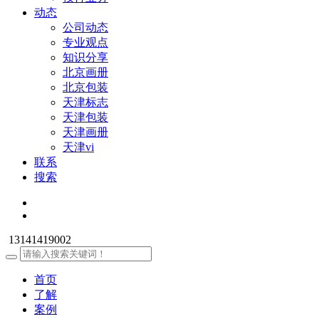
动态
公司动态
专业观点
知识分享
北京画册
北京包装
天津标志
天津包装
天津画册
天津vi
联系
搜索
13141419002
首页
了解
案例