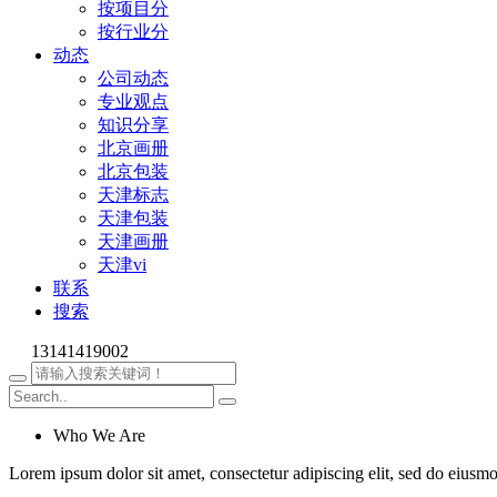
按项目分
按行业分
动态
公司动态
专业观点
知识分享
北京画册
北京包装
天津标志
天津包装
天津画册
天津vi
联系
搜索
13141419002
Who We Are
Lorem ipsum dolor sit amet, consectetur adipiscing elit, sed do eiusm