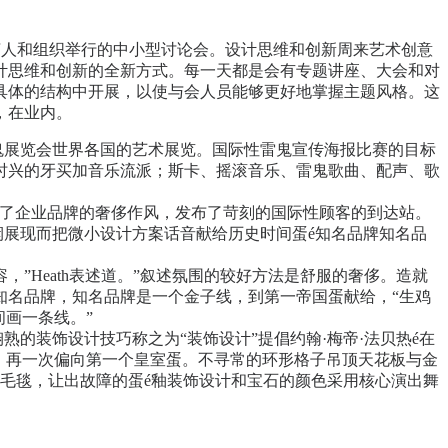
言人和组织举行的中小型讨论会。设计思维和创新周来艺术创意
计思维和创新的全新方式。每一天都是会有专题讲座、大会和对
具体的结构中开展，以使与会人员能够更好地掌握主题风格。这
，在业内。
鬼展览会世界各国的艺术展览。国际性雷鬼宣传海报比赛的目标
时兴的牙买加音乐流派；斯卡、摇滚音乐、雷鬼歌曲、配声、歌
现了企业品牌的奢侈作风，发布了苛刻的国际性顾客的到达站。
展现而把微小设计方案话音献给历史时间蛋é知名品牌知名品
”Heath表述道。”叙述氛围的较好方法是舒服的奢侈。造就
知名品牌，知名品牌是一个金子线，到第一帝国蛋献给，“生鸡
间画一条线。”
的装饰设计技巧称之为“装饰设计”提倡约翰·梅帝·法贝热é在
，再一次偏向第一个皇室蛋。不寻常的环形格子吊顶天花板与金
面和毛毯，让出故障的蛋é釉装饰设计和宝石的颜色采用核心演出舞