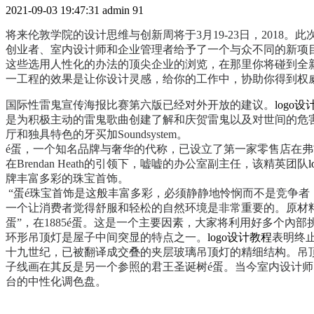
2021-09-03 19:47:31
admin
91
将来伦敦学院的设计思维与创新周将于3月19-23日，2018。此
创业者、室内设计师和企业管理者给予了一个与众不同的新项
这些选用人性化的办法的顶尖企业的浏览，在那里你将碰到全
一工程的效果是让你设计灵感，给你的工作中，协助你得到权
国际性雷鬼宣传海报比赛第六版已经对外开放的建议。
logo
是为积极主动的雷鬼歌曲创建了解和庆贺雷鬼以及对世间的危
厅和独具特色的牙买加Soundsystem。
é蛋，一个知名品牌与奢华的代称，已设立了第一家零售店在
在Brendan Heath的引领下，嘘嘘的办公室副主任，该精英团队
牌丰富多彩的珠宝首饰。
“蛋é珠宝首饰是这般丰富多彩，必须静静地怜悯而不是竞争者，
一个让消费者觉得舒服和轻松的自然环境是非常重要的。原材
蛋”，在1885é蛋。这是一个主要因素，大家将利用好多个內
环形吊顶灯是屋子中间突显的特点之一。
logo设计教程
表明终
十九世纪，已被翻译成交叠的夹层玻璃吊顶灯的精细结构。吊
子线画在其反是另一个参照的君王圣诞树é蛋。当今室内设计师的
台的中性化调色盘。