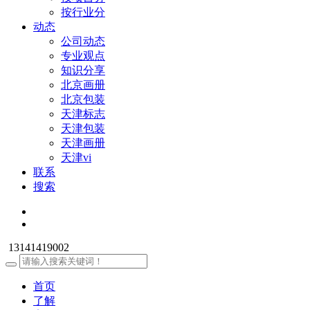
按行业分
动态
公司动态
专业观点
知识分享
北京画册
北京包装
天津标志
天津包装
天津画册
天津vi
联系
搜索
13141419002
首页
了解