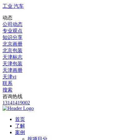
工业 汽车
动态
公司动态
专业观点
知识分享
北京画册
北京包装
天津标志
天津包装
天津画册
天津vi
联系
搜索
咨询热线
13141419002
首页
了解
案例
按项目分