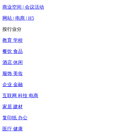
商业空间 | 会议活动
网站 | 电商 | H5
按行业分
教育 学校
餐饮 食品
酒店 休闲
服饰 美妆
企业 金融
互联网 科技 电商
家居 建材
复印纸 办公
医疗 健康