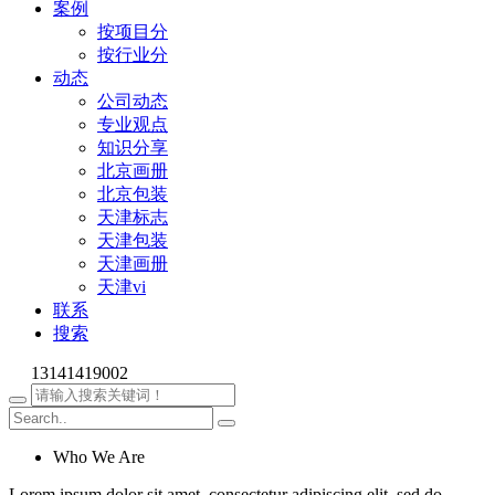
案例
按项目分
按行业分
动态
公司动态
专业观点
知识分享
北京画册
北京包装
天津标志
天津包装
天津画册
天津vi
联系
搜索
13141419002
Who We Are
Lorem ipsum dolor sit amet, consectetur adipiscing elit, sed do