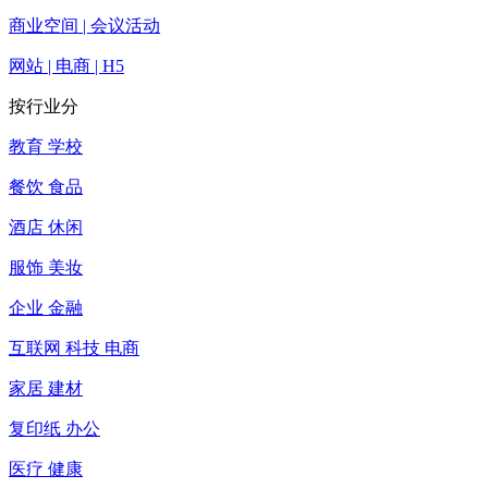
商业空间 | 会议活动
网站 | 电商 | H5
按行业分
教育 学校
餐饮 食品
酒店 休闲
服饰 美妆
企业 金融
互联网 科技 电商
家居 建材
复印纸 办公
医疗 健康