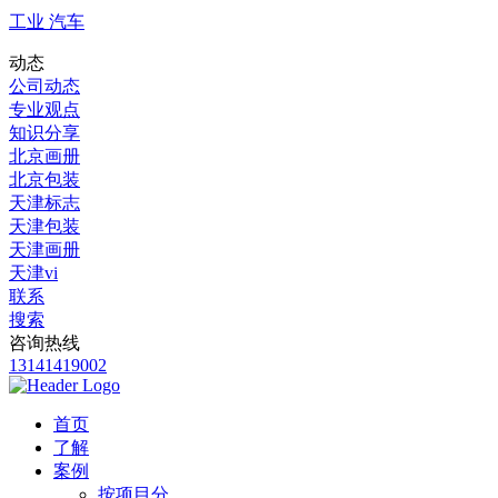
工业 汽车
动态
公司动态
专业观点
知识分享
北京画册
北京包装
天津标志
天津包装
天津画册
天津vi
联系
搜索
咨询热线
13141419002
首页
了解
案例
按项目分