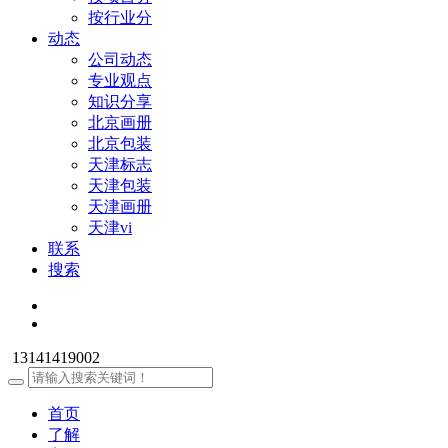
按行业分
动态
公司动态
专业观点
知识分享
北京画册
北京包装
天津标志
天津包装
天津画册
天津vi
联系
搜索
13141419002
首页
了解