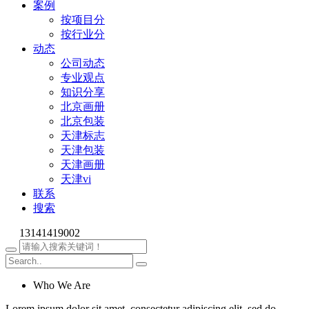
案例
按项目分
按行业分
动态
公司动态
专业观点
知识分享
北京画册
北京包装
天津标志
天津包装
天津画册
天津vi
联系
搜索
13141419002
Who We Are
Lorem ipsum dolor sit amet, consectetur adipiscing elit, sed do