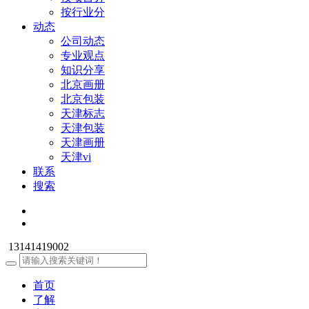
按行业分
动态
公司动态
专业观点
知识分享
北京画册
北京包装
天津标志
天津包装
天津画册
天津vi
联系
搜索
13141419002
首页
了解