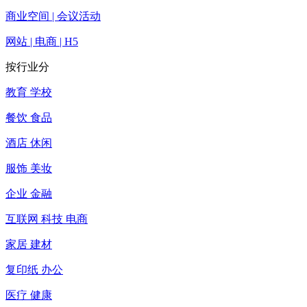
商业空间 | 会议活动
网站 | 电商 | H5
按行业分
教育 学校
餐饮 食品
酒店 休闲
服饰 美妆
企业 金融
互联网 科技 电商
家居 建材
复印纸 办公
医疗 健康