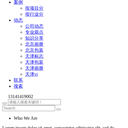
案例
按项目分
按行业分
动态
公司动态
专业观点
知识分享
北京画册
北京包装
天津标志
天津包装
天津画册
天津vi
联系
搜索
13141419002
Who We Are
Lorem ipsum dolor sit amet, consectetur adipiscing elit, sed do