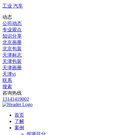
工业 汽车
动态
公司动态
专业观点
知识分享
北京画册
北京包装
天津标志
天津包装
天津画册
天津vi
联系
搜索
咨询热线
13141419002
首页
了解
案例
按项目分