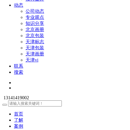
动态
公司动态
专业观点
知识分享
北京画册
北京包装
天津标志
天津包装
天津画册
天津vi
联系
搜索
13141419002
首页
了解
案例