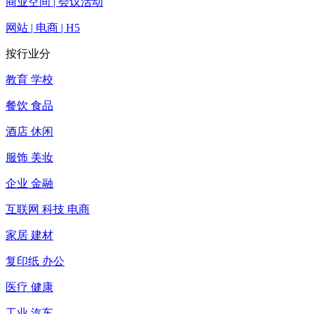
商业空间 | 会议活动
网站 | 电商 | H5
按行业分
教育 学校
餐饮 食品
酒店 休闲
服饰 美妆
企业 金融
互联网 科技 电商
家居 建材
复印纸 办公
医疗 健康
工业 汽车