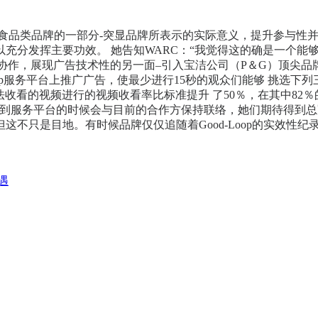
食品类品牌的一部分-突显品牌所表示的实际意义，提升参与性
挥主要功效。 她告知WARC：“我觉得这的确是一个能够 运用的
品牌协作，展现广告技术性的另一面–引入宝洁公司（P＆G）顶尖品牌官M
d-Loop服务平台上推广广告，使最少进行15秒的观众们能够 挑选
法收看的视频进行的视频收看率比标准提升 了50％，在其中82％
观点，品牌进到服务平台的时候会与目前的合作方保持联络，她们期待
，但这不只是目地。有时候品牌仅仅追随着Good-Loop的实效
遇