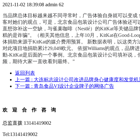
2021-11-02 18:39:08
admin
62
当品牌总体目标越来越不同寻常时，广告体验自身就可以变成 
客对她们的观点，可是，北京食品包装设计公司广告体验还可以充分发
直想弥补这一空缺，与雀巢咖啡（Nestlé）的KitKat等关键
糕的是诈骗”。（相关其他信息，上年10月，KitKat在Goo
体捐助来源于KitKat的媒介费用预算。 新数据表明，以这类方
对此项目地捐助累计29,049欧元。 依据Williams的
動-KitKat是后面的一个事例。北京食品包装设计公司填补说
频，期待大家一直收看到最终。”
返回列表
上一篇
: 大连标志设计公司改进品牌身心健康度和发觉机
下一篇
: 青岛食品VI设计企业牌子的网络广告
欢迎合作咨询
总监直拨 13141419002
Tel:13141419002