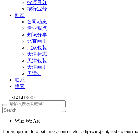
按项目分
按行业分
动态
公司动态
专业观点
知识分享
北京画册
北京包装
天津标志
天津包装
天津画册
天津vi
联系
搜索
13141419002
Who We Are
Lorem ipsum dolor sit amet, consectetur adipiscing elit, sed do eiusm