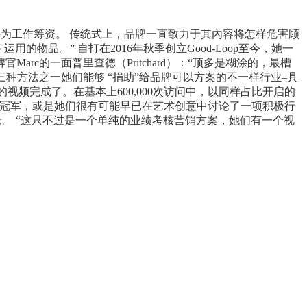
并为工作筹资。 传统式上，品牌一直致力于其內容将怎样危害顾
物品。” 自打在2016年秋季创立Good-Loop至今，她一
arc的一面普里查德（Pritchard）：“顶多是糊涂的，最槽
下列三种方法之一她们能够 “捐助”给品牌可以方案的不一样行业–具
的视频完成了。在基本上600,000次访问中，以同样占比开启的
得到总冠军，或是她们很有可能早已在艺术创意中讨论了一项积极行
性纪录。 “这只不过是一个单纯的业绩考核营销方案，她们有一个视