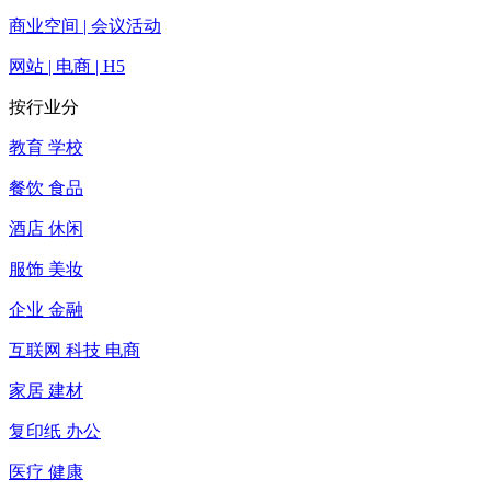
商业空间 | 会议活动
网站 | 电商 | H5
按行业分
教育 学校
餐饮 食品
酒店 休闲
服饰 美妆
企业 金融
互联网 科技 电商
家居 建材
复印纸 办公
医疗 健康