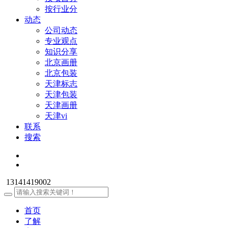
按行业分
动态
公司动态
专业观点
知识分享
北京画册
北京包装
天津标志
天津包装
天津画册
天津vi
联系
搜索
13141419002
首页
了解