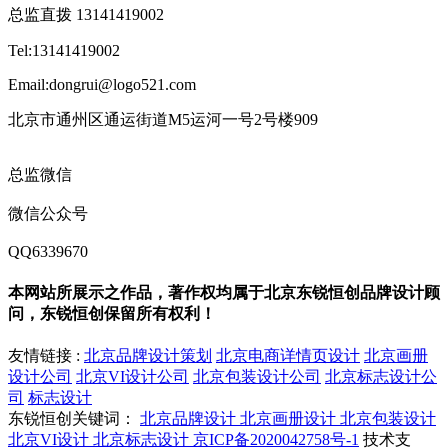
总监直拨 13141419002
Tel:13141419002
Email:dongrui@logo521.com
北京市通州区通运街道M5运河一号2号楼909
总监微信
微信公众号
QQ6339670
本网站所展示之作品，著作权均属于北京东锐恒创品牌设计顾
问，东锐恒创保留所有权利！
友情链接 :
北京品牌设计策划
北京电商详情页设计
北京画册
设计公司
北京VI设计公司
北京包装设计公司
北京标志设计公
司
标志设计
东锐恒创关键词：
北京品牌设计
北京画册设计
北京包装设计
北京VI设计
北京标志设计
京ICP备2020042758号-1
技术支