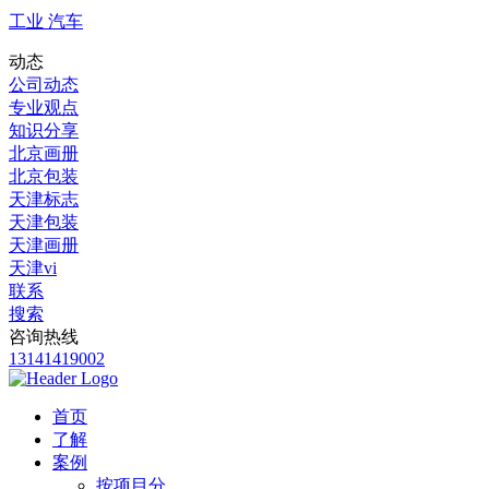
工业 汽车
动态
公司动态
专业观点
知识分享
北京画册
北京包装
天津标志
天津包装
天津画册
天津vi
联系
搜索
咨询热线
13141419002
首页
了解
案例
按项目分