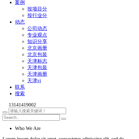
案例
按项目分
按行业分
动态
公司动态
专业观点
知识分享
北京画册
北京包装
天津标志
天津包装
天津画册
天津vi
联系
搜索
13141419002
Who We Are
Lorem ipsum dolor sit amet, consectetur adipiscing elit, sed do