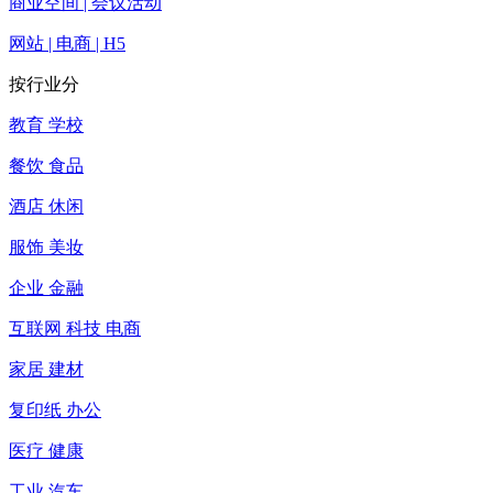
商业空间 | 会议活动
网站 | 电商 | H5
按行业分
教育 学校
餐饮 食品
酒店 休闲
服饰 美妆
企业 金融
互联网 科技 电商
家居 建材
复印纸 办公
医疗 健康
工业 汽车