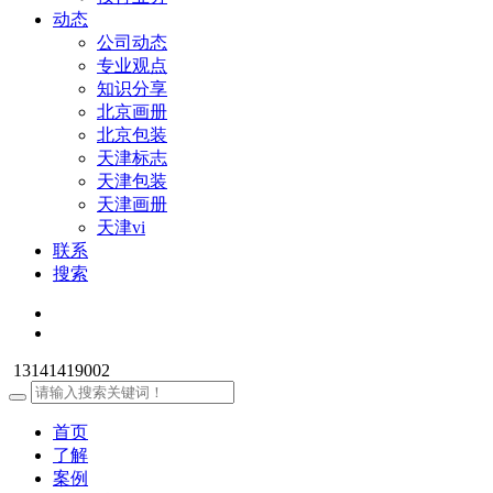
动态
公司动态
专业观点
知识分享
北京画册
北京包装
天津标志
天津包装
天津画册
天津vi
联系
搜索
13141419002
首页
了解
案例