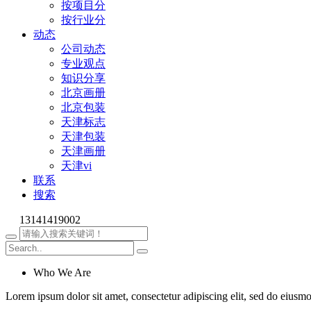
按项目分
按行业分
动态
公司动态
专业观点
知识分享
北京画册
北京包装
天津标志
天津包装
天津画册
天津vi
联系
搜索
13141419002
Who We Are
Lorem ipsum dolor sit amet, consectetur adipiscing elit, sed do eiusm