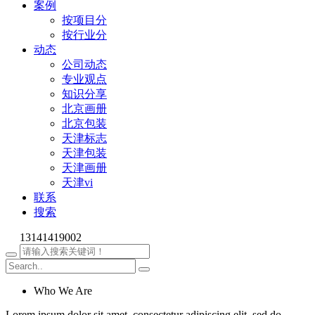
案例
按项目分
按行业分
动态
公司动态
专业观点
知识分享
北京画册
北京包装
天津标志
天津包装
天津画册
天津vi
联系
搜索
13141419002
Who We Are
Lorem ipsum dolor sit amet, consectetur adipiscing elit, sed do