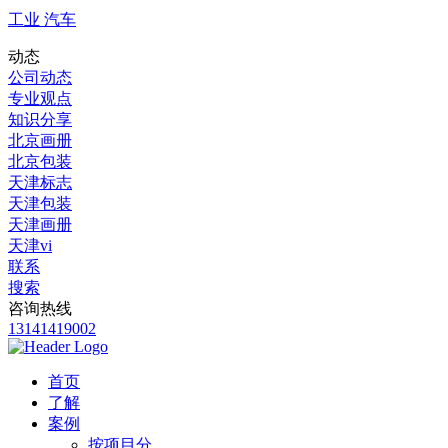
工业 汽车
动态
公司动态
专业观点
知识分享
北京画册
北京包装
天津标志
天津包装
天津画册
天津vi
联系
搜索
咨询热线
13141419002
首页
了解
案例
按项目分