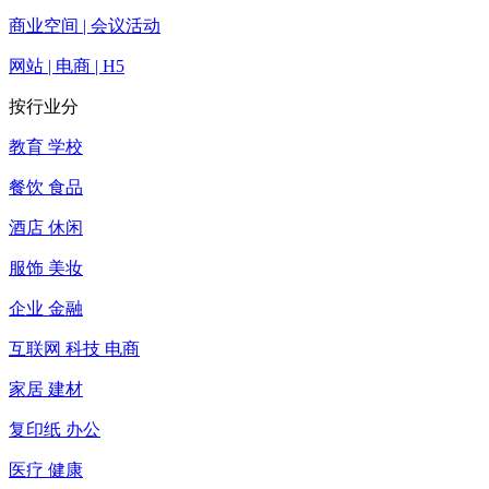
商业空间 | 会议活动
网站 | 电商 | H5
按行业分
教育 学校
餐饮 食品
酒店 休闲
服饰 美妆
企业 金融
互联网 科技 电商
家居 建材
复印纸 办公
医疗 健康