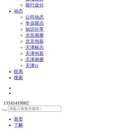
按行业分
动态
公司动态
专业观点
知识分享
北京画册
北京包装
天津标志
天津包装
天津画册
天津vi
联系
搜索
13141419002
首页
了解