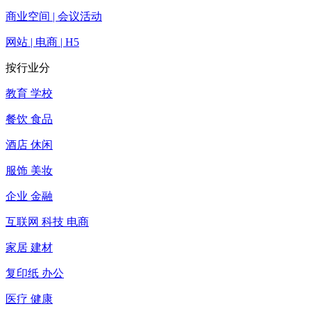
商业空间 | 会议活动
网站 | 电商 | H5
按行业分
教育 学校
餐饮 食品
酒店 休闲
服饰 美妆
企业 金融
互联网 科技 电商
家居 建材
复印纸 办公
医疗 健康