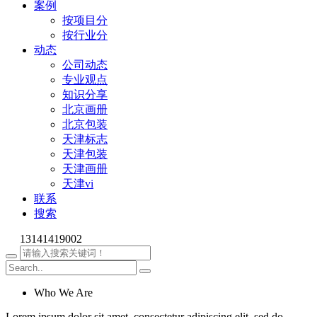
案例
按项目分
按行业分
动态
公司动态
专业观点
知识分享
北京画册
北京包装
天津标志
天津包装
天津画册
天津vi
联系
搜索
13141419002
Who We Are
Lorem ipsum dolor sit amet, consectetur adipiscing elit, sed do