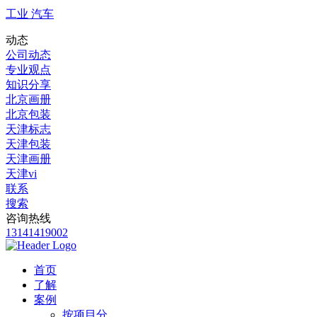
工业 汽车
动态
公司动态
专业观点
知识分享
北京画册
北京包装
天津标志
天津包装
天津画册
天津vi
联系
搜索
咨询热线
13141419002
首页
了解
案例
按项目分