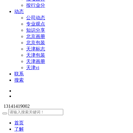
按行业分
动态
公司动态
专业观点
知识分享
北京画册
北京包装
天津标志
天津包装
天津画册
天津vi
联系
搜索
13141419002
首页
了解