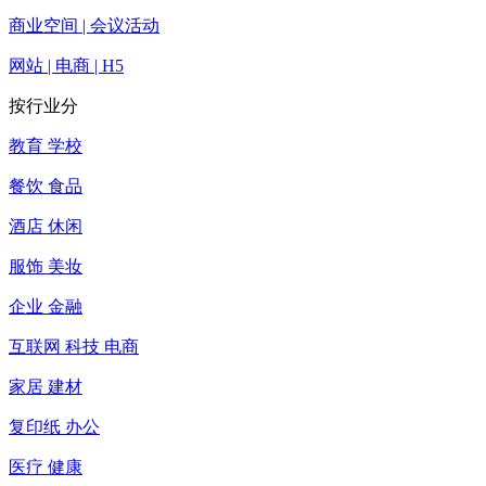
商业空间 | 会议活动
网站 | 电商 | H5
按行业分
教育 学校
餐饮 食品
酒店 休闲
服饰 美妆
企业 金融
互联网 科技 电商
家居 建材
复印纸 办公
医疗 健康