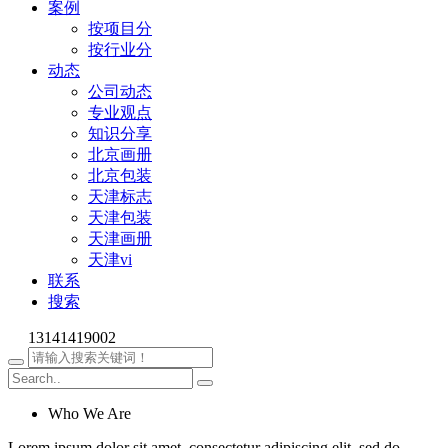
案例
按项目分
按行业分
动态
公司动态
专业观点
知识分享
北京画册
北京包装
天津标志
天津包装
天津画册
天津vi
联系
搜索
13141419002
Who We Are
Lorem ipsum dolor sit amet, consectetur adipiscing elit, sed do