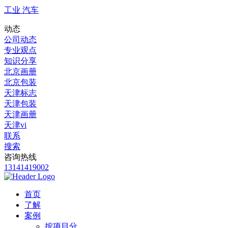
工业 汽车
动态
公司动态
专业观点
知识分享
北京画册
北京包装
天津标志
天津包装
天津画册
天津vi
联系
搜索
咨询热线
13141419002
首页
了解
案例
按项目分