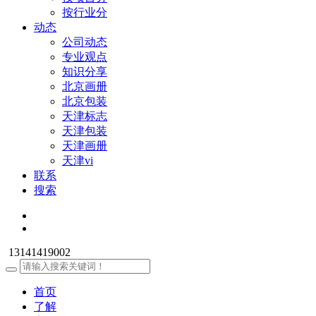
按行业分
动态
公司动态
专业观点
知识分享
北京画册
北京包装
天津标志
天津包装
天津画册
天津vi
联系
搜索
13141419002
首页
了解