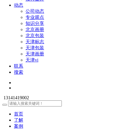
动态
公司动态
专业观点
知识分享
北京画册
北京包装
天津标志
天津包装
天津画册
天津vi
联系
搜索
13141419002
首页
了解
案例