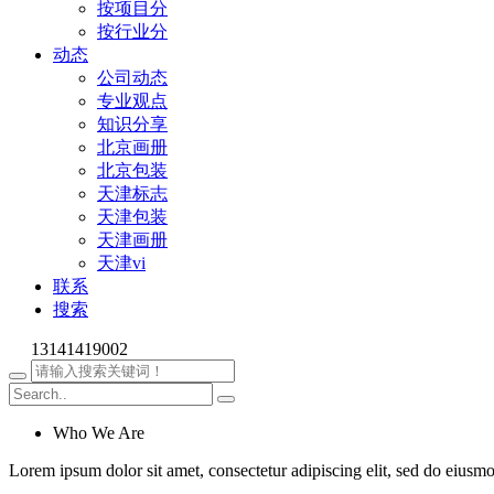
按项目分
按行业分
动态
公司动态
专业观点
知识分享
北京画册
北京包装
天津标志
天津包装
天津画册
天津vi
联系
搜索
13141419002
Who We Are
Lorem ipsum dolor sit amet, consectetur adipiscing elit, sed do eiusm