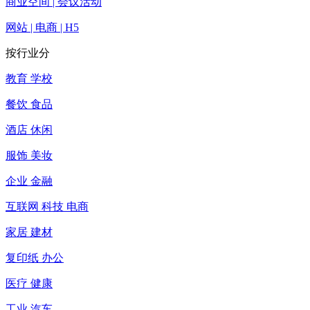
商业空间 | 会议活动
网站 | 电商 | H5
按行业分
教育 学校
餐饮 食品
酒店 休闲
服饰 美妆
企业 金融
互联网 科技 电商
家居 建材
复印纸 办公
医疗 健康
工业 汽车