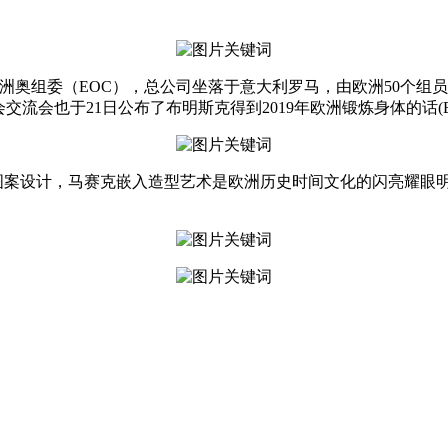
tees），通称欧洲奥组委（EOC），总公司坐落于意大利罗马，由欧洲
交流会也于21日公布了布明斯克得到2019年欧洲锻炼身体的话(Europ
图案设计，马赛克嵌入造型艺术是欧洲历史时间文化的闪亮耀眼明珠