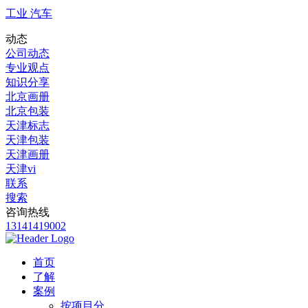
工业 汽车
动态
公司动态
专业观点
知识分享
北京画册
北京包装
天津标志
天津包装
天津画册
天津vi
联系
搜索
咨询热线
13141419002
首页
了解
案例
按项目分