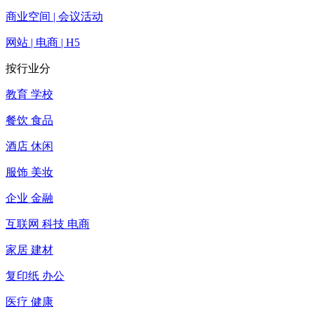
商业空间 | 会议活动
网站 | 电商 | H5
按行业分
教育 学校
餐饮 食品
酒店 休闲
服饰 美妆
企业 金融
互联网 科技 电商
家居 建材
复印纸 办公
医疗 健康