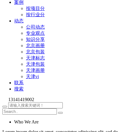
案例
按项目分
按行业分
动态
公司动态
专业观点
知识分享
北京画册
北京包装
天津标志
天津包装
天津画册
天津vi
联系
搜索
13141419002
Who We Are
Lorem ipsum dolor sit amet, consectetur adipiscing elit, sed do