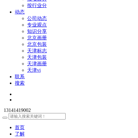
按行业分
动态
公司动态
专业观点
知识分享
北京画册
北京包装
天津标志
天津包装
天津画册
天津vi
联系
搜索
13141419002
首页
了解