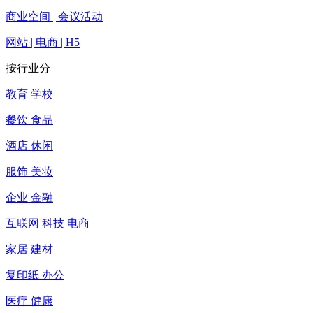
商业空间 | 会议活动
网站 | 电商 | H5
按行业分
教育 学校
餐饮 食品
酒店 休闲
服饰 美妆
企业 金融
互联网 科技 电商
家居 建材
复印纸 办公
医疗 健康