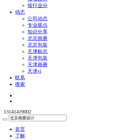
按行业分
动态
公司动态
专业观点
知识分享
北京画册
北京包装
天津标志
天津包装
天津画册
天津vi
联系
搜索
13141419002
首页
了解