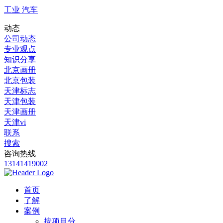
工业 汽车
动态
公司动态
专业观点
知识分享
北京画册
北京包装
天津标志
天津包装
天津画册
天津vi
联系
搜索
咨询热线
13141419002
首页
了解
案例
按项目分