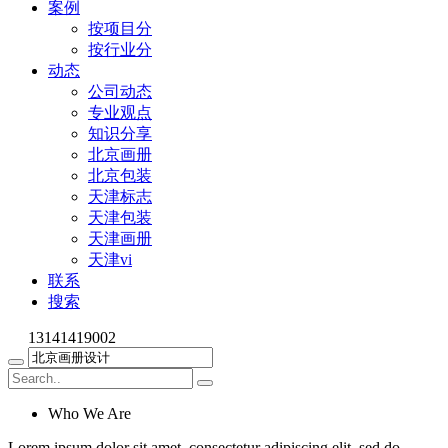
案例
按项目分
按行业分
动态
公司动态
专业观点
知识分享
北京画册
北京包装
天津标志
天津包装
天津画册
天津vi
联系
搜索
13141419002
Who We Are
Lorem ipsum dolor sit amet, consectetur adipiscing elit, sed do