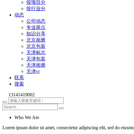
按项目分
按行业分
动态
公司动态
专业观点
知识分享
北京画册
北京包装
天津标志
天津包装
天津画册
天津vi
联系
搜索
13141419002
Who We Are
Lorem ipsum dolor sit amet, consectetur adipiscing elit, sed do eiusm