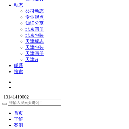
动态
公司动态
专业观点
知识分享
北京画册
北京包装
天津标志
天津包装
天津画册
天津vi
联系
搜索
13141419002
首页
了解
案例