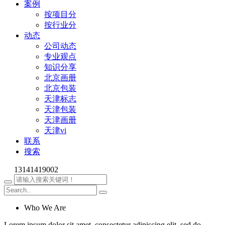
案例
按项目分
按行业分
动态
公司动态
专业观点
知识分享
北京画册
北京包装
天津标志
天津包装
天津画册
天津vi
联系
搜索
13141419002
Who We Are
Lorem ipsum dolor sit amet, consectetur adipiscing elit, sed do