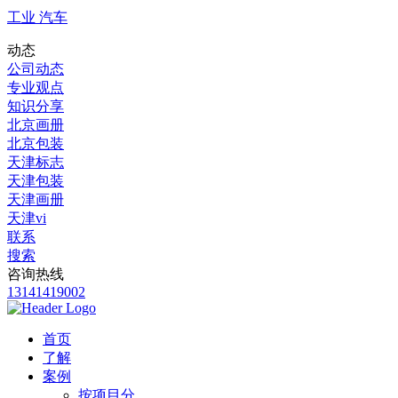
工业 汽车
动态
公司动态
专业观点
知识分享
北京画册
北京包装
天津标志
天津包装
天津画册
天津vi
联系
搜索
咨询热线
13141419002
首页
了解
案例
按项目分