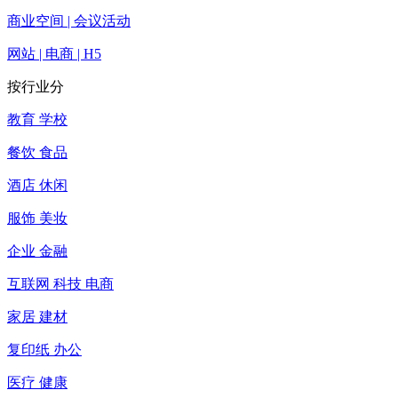
商业空间 | 会议活动
网站 | 电商 | H5
按行业分
教育 学校
餐饮 食品
酒店 休闲
服饰 美妆
企业 金融
互联网 科技 电商
家居 建材
复印纸 办公
医疗 健康