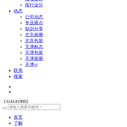
按行业分
动态
公司动态
专业观点
知识分享
北京画册
北京包装
天津标志
天津包装
天津画册
天津vi
联系
搜索
13141419002
首页
了解