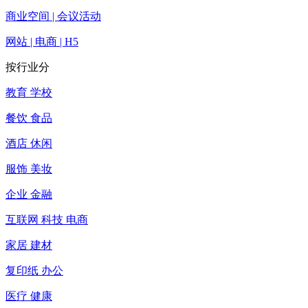
商业空间 | 会议活动
网站 | 电商 | H5
按行业分
教育 学校
餐饮 食品
酒店 休闲
服饰 美妆
企业 金融
互联网 科技 电商
家居 建材
复印纸 办公
医疗 健康