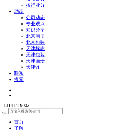
按行业分
动态
公司动态
专业观点
知识分享
北京画册
北京包装
天津标志
天津包装
天津画册
天津vi
联系
搜索
13141419002
首页
了解