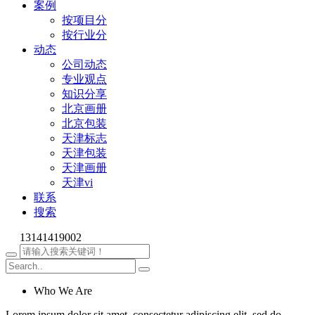
案例
按项目分
按行业分
动态
公司动态
专业观点
知识分享
北京画册
北京包装
天津标志
天津包装
天津画册
天津vi
联系
搜索
13141419002
Who We Are
Lorem ipsum dolor sit amet, consectetur adipiscing elit, sed do