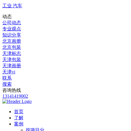
工业 汽车
动态
公司动态
专业观点
知识分享
北京画册
北京包装
天津标志
天津包装
天津画册
天津vi
联系
搜索
咨询热线
13141419002
首页
了解
案例
按项目分