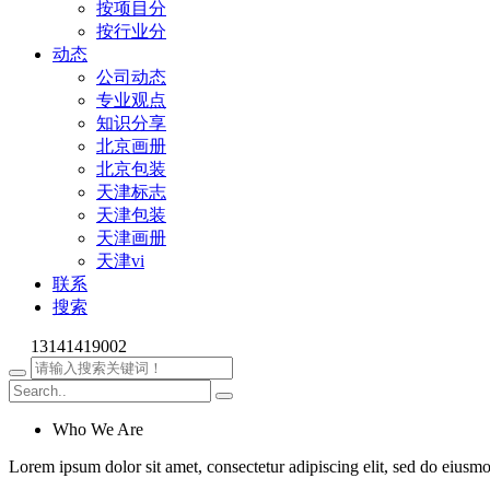
按项目分
按行业分
动态
公司动态
专业观点
知识分享
北京画册
北京包装
天津标志
天津包装
天津画册
天津vi
联系
搜索
13141419002
Who We Are
Lorem ipsum dolor sit amet, consectetur adipiscing elit, sed do eiusm