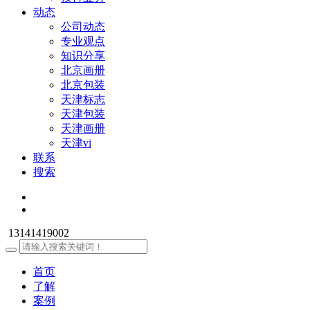
动态
公司动态
专业观点
知识分享
北京画册
北京包装
天津标志
天津包装
天津画册
天津vi
联系
搜索
13141419002
首页
了解
案例