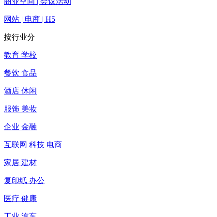
商业空间 | 会议活动
网站 | 电商 | H5
按行业分
教育 学校
餐饮 食品
酒店 休闲
服饰 美妆
企业 金融
互联网 科技 电商
家居 建材
复印纸 办公
医疗 健康
工业 汽车