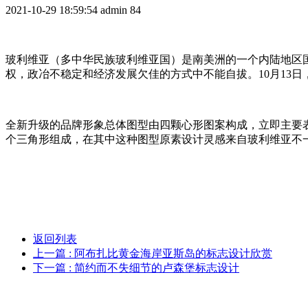
2021-10-29 18:59:54
admin
84
玻利维亚（多中华民族玻利维亚国）是南美洲的一个内陆地区
权，政冶不稳定和经济发展欠佳的方式中不能自拔。10月13
全新升级的品牌形象总体图型由四颗心形图案构成，立即主要
个三角形组成，在其中这种图型原素设计灵感来自玻利维亚不
返回列表
上一篇
: 阿布扎比黄金海岸亚斯岛的标志设计欣赏
下一篇
: 简约而不失细节的卢森堡标志设计