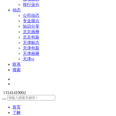
按行业分
动态
公司动态
专业观点
知识分享
北京画册
北京包装
天津标志
天津包装
天津画册
天津vi
联系
搜索
13141419002
首页
了解