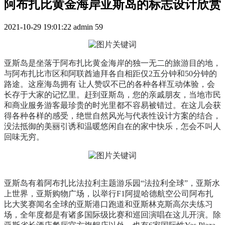
阿布扎比黄金海岸亚斯岛的标志设计欣赏
2021-10-29 19:01:22
admin
59
亚斯岛是坐落于阿布扎比黄金海岸的独一无二的旅游目的地，
与阿布扎比市区和阿联酋迪拜各自相距仅2五分钟和50分钟的
路途。这座海岛拥有 让人赞叹不已的各种各样互动体验，会
长存于大家的记忆里。赶到亚斯岛，您的亲戚朋友，当地市民
和商业服务游客最珍贵的时光里都不容易被错过。在这儿会获
得各种各样的感受，绝世自然风光与代表性设计方案的结合，
没法抵御的美丽引诱和温暖悠闲自在的家中快乐，怎会不叫人
回味无穷。
亚斯岛有着阿布扎比法拉利主题游乐园“法拉利全球”，亚斯水
上世界，亚斯购物广场，以举行F1阿提哈德航空公司阿布扎
比大奖赛闻名全球的亚斯港口跑道和亚斯林克斯高尔夫练习
场，全年度都是有诸多国际级比赛和巡回演唱在这儿开演。除