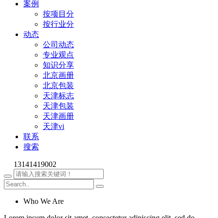
案例
按项目分
按行业分
动态
公司动态
专业观点
知识分享
北京画册
北京包装
天津标志
天津包装
天津画册
天津vi
联系
搜索
13141419002
Who We Are
Lorem ipsum dolor sit amet, consectetur adipiscing elit, sed do