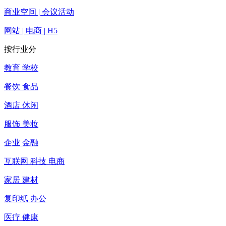
商业空间 | 会议活动
网站 | 电商 | H5
按行业分
教育 学校
餐饮 食品
酒店 休闲
服饰 美妆
企业 金融
互联网 科技 电商
家居 建材
复印纸 办公
医疗 健康