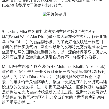
亚斯省长酒店餐厅官方旗舰店以外，也有6家国际性Yas Plaza
Hotel酒店餐厅位于海岛的核心部位。
9月28日，Miral在阿布扎比法拉利主题游乐园“法拉利全
球”(Ferrari World Abu Dhabi)举办盛大游戏公布典礼，解开亚斯
岛（Yas Island）的新品牌形象。为了更好地反映这一旅游目
的地的精神实质气场，新企业形象的发布将更充分地展示这一
坐落于迪拜的国际级旅游目的地，以一流的休闲娱乐，历史人
文和商业服务旅游景点来吸引住拥有 不一样要求的游客。
Miral现任主席穆巴拉克诸位(HE Mohamed Khalifa Al Mubarak)
评价道：“Miral专注于开发设计全球一流的娱乐和游戏娱乐到
达站，为《Abu Dhabi Vision》（阿布扎比经济发展企业愿
景）的落实给予关键驱动力。旅游业发展是阿布扎比提高与建
设规划的关键支撑，进一步提高亚斯岛这一度假旅游知名品牌
是该到达站完成自身持续强劲的必由之路。亚斯岛的发展趋势
方法保证 它将再次为阿布扎比变成真实的全世界顶尖到达站
给予重要支撑点。”