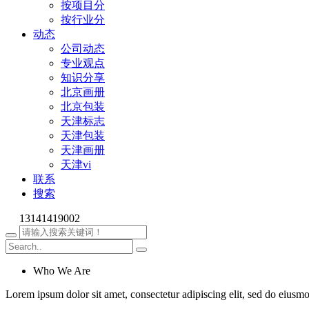
按项目分
按行业分
动态
公司动态
专业观点
知识分享
北京画册
北京包装
天津标志
天津包装
天津画册
天津vi
联系
搜索
13141419002
Who We Are
Lorem ipsum dolor sit amet, consectetur adipiscing elit, sed do eiusm