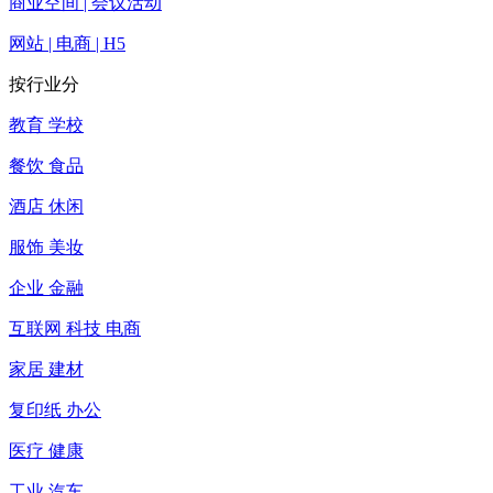
商业空间 | 会议活动
网站 | 电商 | H5
按行业分
教育 学校
餐饮 食品
酒店 休闲
服饰 美妆
企业 金融
互联网 科技 电商
家居 建材
复印纸 办公
医疗 健康
工业 汽车