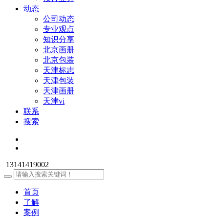
动态
公司动态
专业观点
知识分享
北京画册
北京包装
天津标志
天津包装
天津画册
天津vi
联系
搜索
13141419002
首页
了解
案例