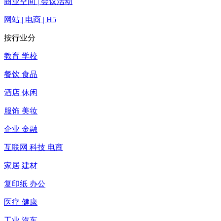
商业空间 | 会议活动
网站 | 电商 | H5
按行业分
教育 学校
餐饮 食品
酒店 休闲
服饰 美妆
企业 金融
互联网 科技 电商
家居 建材
复印纸 办公
医疗 健康
工业 汽车