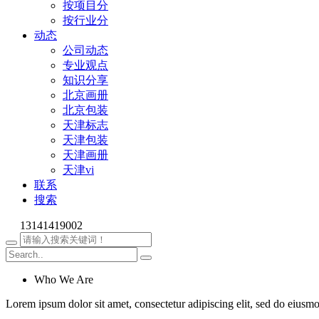
按项目分
按行业分
动态
公司动态
专业观点
知识分享
北京画册
北京包装
天津标志
天津包装
天津画册
天津vi
联系
搜索
13141419002
Who We Are
Lorem ipsum dolor sit amet, consectetur adipiscing elit, sed do eiusm