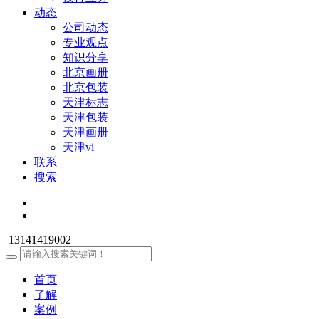
动态
公司动态
专业观点
知识分享
北京画册
北京包装
天津标志
天津包装
天津画册
天津vi
联系
搜索
13141419002
首页
了解
案例