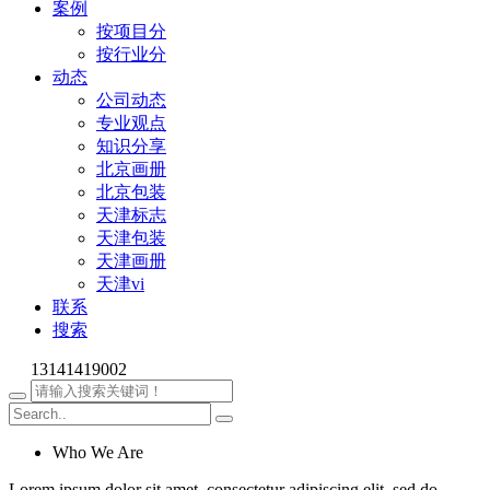
案例
按项目分
按行业分
动态
公司动态
专业观点
知识分享
北京画册
北京包装
天津标志
天津包装
天津画册
天津vi
联系
搜索
13141419002
Who We Are
Lorem ipsum dolor sit amet, consectetur adipiscing elit, sed do