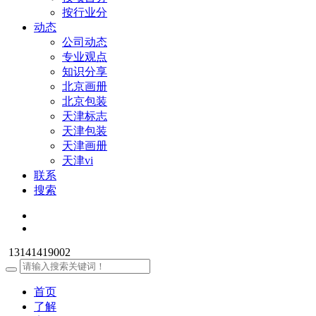
按行业分
动态
公司动态
专业观点
知识分享
北京画册
北京包装
天津标志
天津包装
天津画册
天津vi
联系
搜索
13141419002
首页
了解