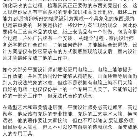
消化吸收的全过程，梳理真真正正要做的东西究竟是什么，这
又规定你应具有丰富多彩的专业知识和高宽比剖析、概述工作
能力;然后将剖析好的結果设计方案成一个具象化的东西;最终
也是最重要的一环便是执行，将设计方案呈现给观众，因此你
要得有工艺美术品的功底。紙上安装品有一个制做、包装印刷
全过程，户外广告牌有一个安装 、构建全过程，室内设计师
务必掌握这种全过程，了解如何选择，并能操纵全部局势。设
计方案品仅有按它应该有的方式彻底呈现给观众后，室内设计
师才算最终完成了他的工作中。
如今大部分平面设计师都逐渐应用电脑上。电脑上能够提升
工作效能，并且其协同设计能够从精确度、画面质量等层面做
到人力没法想象的水准。但这不是说拥有电脑上就不用大脑，
再好的电脑上也仅仅你手上的一个专用工具罢了。它能够进行
你的一部分工作中，但无法代替你的观念。
在造型艺术和审美情趣层面，平面设计师务必高过顾客，高过
顾客，他应该有充足的专业技能，充足的工艺美术大脑。换句
话说，他的著作要让大家接纳，但也不可以随众;要让服务项
目目标令人满意，但又不可以沒有自身的造就观念，而变成他
人的专用工具。