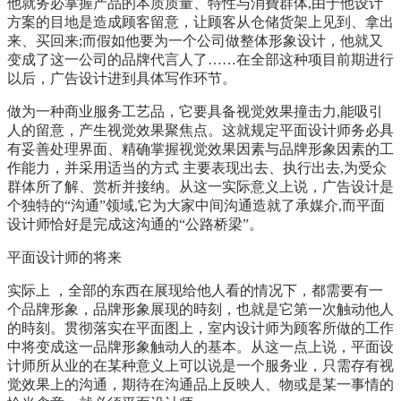
他就务必掌握产品的本质质量、特性与消費群体,由于他设计
方案的目地是造成顾客留意，让顾客从仓储货架上见到、拿出
来、买回来;而假如他要为一个公司做整体形象设计，他就又
变成了这一公司的品牌代言人了……在全部这种项目前期进行
以后，广告设计进到具体写作环节。
做为一种商业服务工艺品，它要具备视觉效果撞击力,能吸引
人的留意，产生视觉效果聚焦点。这就规定平面设计师务必具
有妥善处理界面、精确掌握视觉效果因素与品牌形象因素的工
作能力，并采用适当的方式 主要表现出去、执行出去,为受众
群体所了解、赏析并接纳。从这一实际意义上说，广告设计是
个独特的“沟通”领域,它为大家中间沟通造就了承媒介,而平面
设计师恰好是完成这沟通的“公路桥梁”。
平面设计师的将来
实际上 ，全部的东西在展现给他人看的情况下，都需要有一
个品牌形象，品牌形象展现的時刻，也就是它第一次触动他人
的時刻。贯彻落实在平面图上，室内设计师为顾客所做的工作
中将变成这一品牌形象触动人的基本。从这一点上说，平面设
计师所从业的在某种意义上可以说是一个服务业，只需存有视
觉效果上的沟通，期待在沟通品上反映人、物或是某一事情的