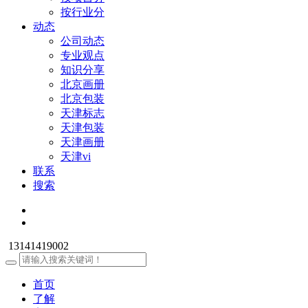
按行业分
动态
公司动态
专业观点
知识分享
北京画册
北京包装
天津标志
天津包装
天津画册
天津vi
联系
搜索
13141419002
首页
了解