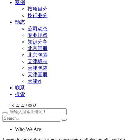
案例
按项目分
按行业分
动态
公司动态
专业观点
知识分享
北京画册
北京包装
天津标志
天津包装
天津画册
天津vi
联系
搜索
13141419002
Who We Are
Lorem ipsum dolor sit amet, consectetur adipiscing elit, sed do