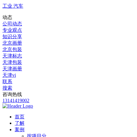
工业 汽车
动态
公司动态
专业观点
知识分享
北京画册
北京包装
天津标志
天津包装
天津画册
天津vi
联系
搜索
咨询热线
13141419002
首页
了解
案例
按项目分