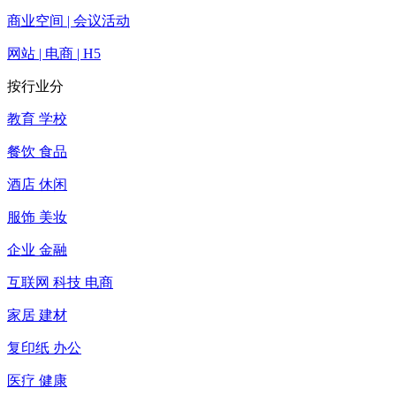
商业空间 | 会议活动
网站 | 电商 | H5
按行业分
教育 学校
餐饮 食品
酒店 休闲
服饰 美妆
企业 金融
互联网 科技 电商
家居 建材
复印纸 办公
医疗 健康