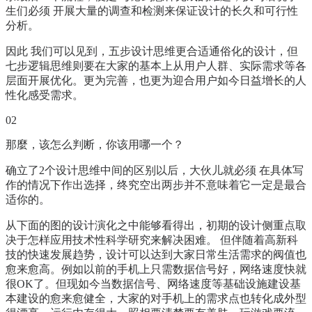
生们必须 开展大量的调查和检测来保证设计的长久和可行性
分析。
因此 我们可以见到，五步设计思维更合适通俗化的设计，但
七步逻辑思维则要在大家的基本上从用户人群、实际需求等各
层面开展优化。更为完善，也更为迎合用户如今日益增长的人
性化感受需求。
02
那麼，该怎么判断，你该用哪一个？
确立了2个设计思维中间的区别以后，大伙儿就必须 在具体写
作的情况下作出选择，终究空出两步并不意味着它一定是最合
适你的。
从下面的图的设计演化之中能够看得出，初期的设计侧重点取
决于怎样应用技术性科学研究来解决困难。 但伴随着高新科
技的快速发展趋势，设计可以达到大家日常生活需求的阀值也
愈来愈高。例如以前的手机上只需数据信号好，网络速度快就
很OK了。但现如今当数据信号、网络速度等基础设施建设基
本建设的愈来愈健全，大家的对手机上的需求点也转化成外型