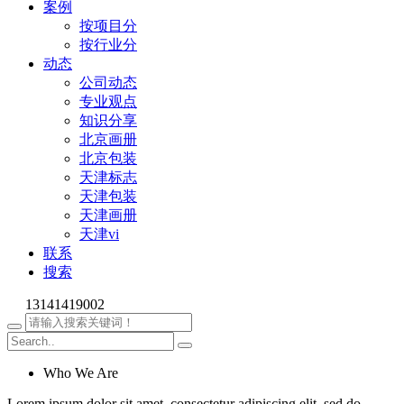
案例
按项目分
按行业分
动态
公司动态
专业观点
知识分享
北京画册
北京包装
天津标志
天津包装
天津画册
天津vi
联系
搜索
13141419002
Who We Are
Lorem ipsum dolor sit amet, consectetur adipiscing elit, sed do