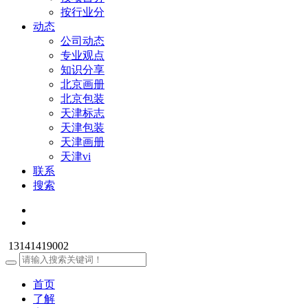
按行业分
动态
公司动态
专业观点
知识分享
北京画册
北京包装
天津标志
天津包装
天津画册
天津vi
联系
搜索
13141419002
首页
了解