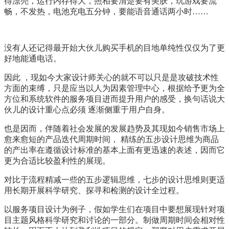
得漂亮，运行内存得大，照相要清楚要有美肤，玩游戏要流
畅，不发热，电池充电五分钟，要能语音通话两小时……
没有人还记得最开始大伙儿购买手机的目地单纯性仅仅为了更
好地能通电话。
因此 ，现如今大家设计师关心的就不可以只是是攻破技术性
方面的束缚，只是应当以人为因素管理中心，根据给予更为全
方位和系统软件的服务项目进而提升用户的感受，换句话说大
伙儿的设计重心点必须 逐渐侧重于用户自身。
也是因而，伴随着社会发展的发展趋势及其现如今销售市场上
愈来愈短的产品迭代周期时间， 精练的五步设计思维为商品
的产出率在遵循设计标准的基本上面有更迅速的表述，因而它
更为合适比较盈利性的展现。
对比于流程精减一些的五步逻辑思维，七步的设计思维则更适
用长期开展科学研究、探寻和检测的设计全过程。
以服务项目设计为例子，假如学生们在项目中要想展现针对项
目主题风格科学研究和讨论的一部分。制做周期时间会相对性