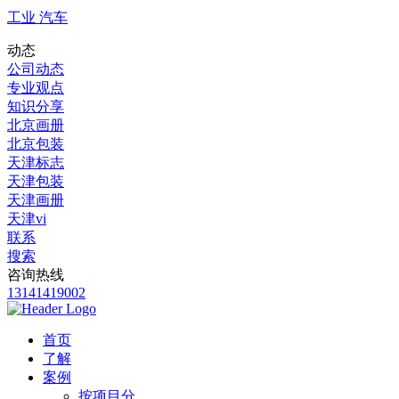
工业 汽车
动态
公司动态
专业观点
知识分享
北京画册
北京包装
天津标志
天津包装
天津画册
天津vi
联系
搜索
咨询热线
13141419002
首页
了解
案例
按项目分