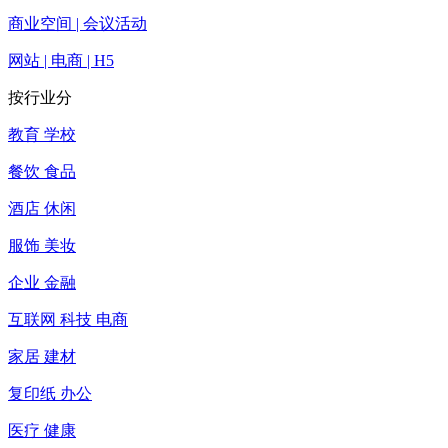
商业空间 | 会议活动
网站 | 电商 | H5
按行业分
教育 学校
餐饮 食品
酒店 休闲
服饰 美妆
企业 金融
互联网 科技 电商
家居 建材
复印纸 办公
医疗 健康