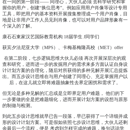
在一同的第一阶段—— 同理心，大伙儿必须 去科学研究和掌
握你的用户，创建“换位思考”。例如应用用户肖像等设计专用
工具，即把用户的基本资料开展搜集整理成一个用户肖像，目
地是让非用户工作人员见到肖像，也可以对用户品牌形象有一
个深入的了解。
康石石東家汉艺国际教育机构 18届学生 J同学们
获宾夕法尼亚大学（MPS）、卡梅基梅隆高校（MET）offer
在第二阶段，七步逻辑思维大伙儿必须 再次开展深层次的观
查和研究，进而进一步的发掘用户的需求来多方面认证自身设
计计划方案的合理化，随后对所获得的多种见解开展汇总提炼
出。而五步设计思维在与用户创建了同理心、充足掌握用户以
后，在这儿就立即将难题抽象性去界定困扰和需求了。
但无论是多种见解的汇总或是立即界定用户难题， 他们的下
一步要做的全是把难题细化，进而开展计划方案的设想与原形
的制做与检测。
到此五步设计思维就早已告一段落，早已获得了一个详细并成
形的设计计划方案。可是假如依照七步设计思维，大伙儿还剩
余最后一个流程，便是 考虑到怎样完成的难题，换句话说学