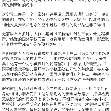
间吃到新鮮的稻米。
这实际上便是一个非常好的运用设计思维去进行自身设计项目
的事例，在W同学们的个人作品集之中，大家还可以清楚的见
到她反复推敲和思索的整个过程，最后的制成品也非常详细。
无需康石石多讲，大伙儿也可以了解这针对注重设计全过程和
用户感受的国外学校而言，这肯定是一个高质量项目，那麼取
得名牌大学offer也是在预料之中了。
再例如康石石東家取得成功申请办理上被认可为皇艺申请办理
难度系数最大的技术专业——IDE技术专业的L同学们，著作
集中化有一个为小孩设计的轮滑鞋项目，根据用户调查后，L
同学们发觉学龄儿童环节的小孩正处在好动的年龄层，会对各
式各样的主题活动有兴趣。因而运用轮滑鞋的特点，并融合小
朋友们喜爱的不锈钢原素设计了一款可更换鞋底子的轮滑鞋。
假如依照五步设计思维，应当在这儿就结束了。 但L同学们还
考虑到到小朋友们在主题活动期内的安全系数需求，持续检测
完成设想的作用必须 如何的构造，不断开展各种各样实体模
型检测，来科学研究连接构造和固定不动方法，对关键点开展
持续反复推敲。最后即确保了设计的挑战性，又兼具了设计的