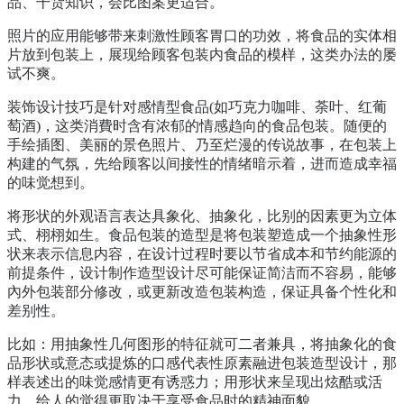
品、干货知识，会比图案更适合。
照片的应用能够带来刺激性顾客胃口的功效，将食品的实体相
片放到包装上，展现给顾客包装内食品的模样，这类办法的屡
试不爽。
装饰设计技巧是针对感情型食品(如巧克力咖啡、荼叶、红葡
萄酒)，这类消費时含有浓郁的情感趋向的食品包装。随便的
手绘插图、美丽的景色照片、乃至烂漫的传说故事，在包装上
构建的气氛，先给顾客以间接性的情绪暗示着，进而造成幸福
的味觉想到。
将形状的外观语言表达具象化、抽象化，比别的因素更为立体
式、栩栩如生。食品包装的造型是将包装塑造成一个抽象性形
状来表示信息内容，在设计过程时要以节省成本和节约能源的
前提条件，设计制作造型设计尽可能保证简洁而不容易，能够
內外包装部分修改，或更新改造包装构造，保证具备个性化和
差别性。
比如：用抽象性几何图形的特征就可二者兼具，将抽象化的食
品形状或意态或提炼的口感代表性原素融进包装造型设计，那
样表述出的味觉感情更有诱惑力；用形状来呈现出炫酷或活
力，给人的觉得更取决于享受食品时的精神面貌。