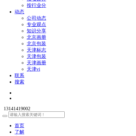
按行业分
动态
公司动态
专业观点
知识分享
北京画册
北京包装
天津标志
天津包装
天津画册
天津vi
联系
搜索
13141419002
首页
了解