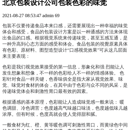
北京包装设计公司包装色彩的味觉
2021-08-27 08:53:47
admin
69
包装不仅要传递食品本来口感，还需要展现出一种幸福的味觉
体会和感受，食品的包装设计方案是以一种通感的方法来体现
出食品的口感。根据视觉系统来传递味觉，甚至五感互通，是
一种升高到心态方面的感受和体会。食品包装的視覺原素具体
有色彩、原材料、图型造型设计“口感视觉效果”可从这几层面
来主要表现：
色彩是我们视觉效果接受的第一信息，形象化和强 烈能让人
发生想象和想像，不一样的色彩给人不一样的情感体验。 色
彩针对食品一样关键，色香味俱全是指大家从视觉效果、味
觉、味觉对食材的体会，在其中由于色彩与众不同的风采，是
传递味觉体会和刺激性胃口最有效的因素。
根据通感的基本原理，色彩能让人造成味觉感一般来说： 暖
色调甜、冷色调苦；色度越高气味越口味淡，色度越低味儿越
浓厚。但有时候，色度高就会使人觉得甜和腻。
一般食材为红、橙、黄等暖色调可刺激性胃口，而黄绿色中间