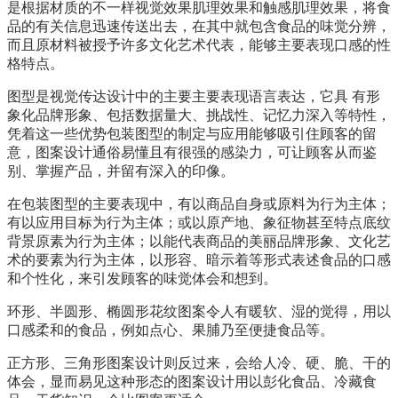
是根据材质的不一样视觉效果肌理效果和触感肌理效果，将食
品的有关信息迅速传送出去，在其中就包含食品的味觉分辨，
而且原材料被授予许多文化艺术代表，能够主要表现口感的性
格特点。
图型是视觉传达设计中的主要主要表现语言表达，它具 有形
象化品牌形象、包括数据量大、挑战性、记忆力深入等特性，
凭着这一些优势包装图型的制定与应用能够吸引住顾客的留
意，图案设计通俗易懂且有很强的感染力，可让顾客从而鉴
别、掌握产品，并留有深入的印像。
在包装图型的主要表现中，有以商品自身或原料为行为主体；
有以应用目标为行为主体；或以原产地、象征物甚至特点底纹
背景原素为行为主体；以能代表商品的美丽品牌形象、文化艺
术的要素为行为主体，以形容、暗示着等形式表述食品的口感
和个性化，来引发顾客的味觉体会和想到。
环形、半圆形、椭圆形花纹图案令人有暖软、湿的觉得，用以
口感柔和的食品，例如点心、果脯乃至便捷食品等。
正方形、三角形图案设计则反过来，会给人冷、硬、脆、干的
体会，显而易见这种形态的图案设计用以彭化食品、冷藏食