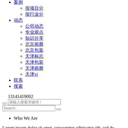
案例
按项目分
按行业分
动态
公司动态
专业观点
知识分享
北京画册
北京包装
天津标志
天津包装
天津画册
天津vi
联系
搜索
13141419002
Who We Are
Lorem ipsum dolor sit amet, consectetur adipiscing elit, sed do