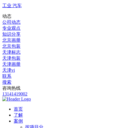
工业 汽车
动态
公司动态
专业观点
知识分享
北京画册
北京包装
天津标志
天津包装
天津画册
天津vi
联系
搜索
咨询热线
13141419002
首页
了解
案例
按项目分