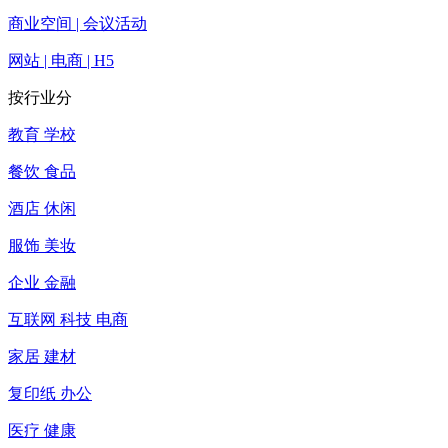
商业空间 | 会议活动
网站 | 电商 | H5
按行业分
教育 学校
餐饮 食品
酒店 休闲
服饰 美妆
企业 金融
互联网 科技 电商
家居 建材
复印纸 办公
医疗 健康