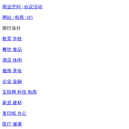
商业空间 | 会议活动
网站 | 电商 | H5
按行业分
教育 学校
餐饮 食品
酒店 休闲
服饰 美妆
企业 金融
互联网 科技 电商
家居 建材
复印纸 办公
医疗 健康