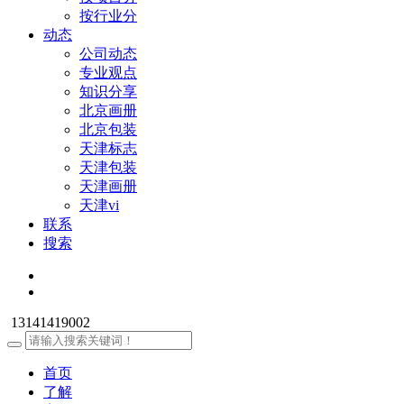
按行业分
动态
公司动态
专业观点
知识分享
北京画册
北京包装
天津标志
天津包装
天津画册
天津vi
联系
搜索
13141419002
首页
了解