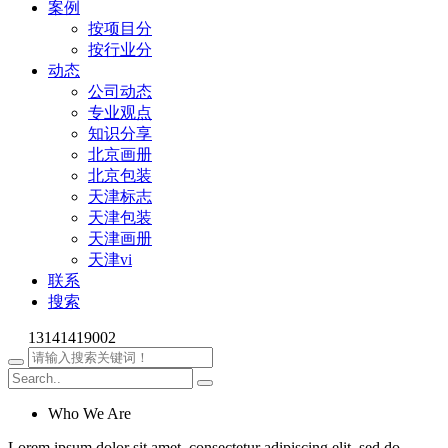
案例
按项目分
按行业分
动态
公司动态
专业观点
知识分享
北京画册
北京包装
天津标志
天津包装
天津画册
天津vi
联系
搜索
13141419002
Who We Are
Lorem ipsum dolor sit amet, consectetur adipiscing elit, sed do