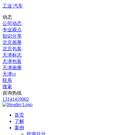
工业 汽车
动态
公司动态
专业观点
知识分享
北京画册
北京包装
天津标志
天津包装
天津画册
天津vi
联系
搜索
咨询热线
13141419002
首页
了解
案例
按项目分