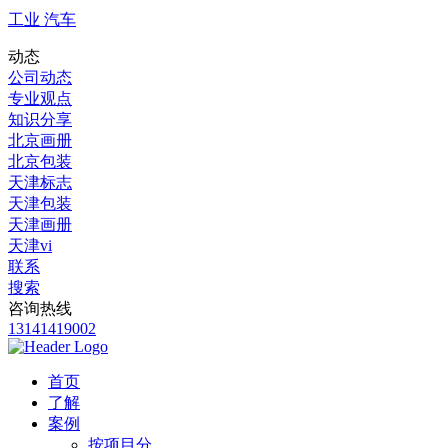
工业 汽车
动态
公司动态
专业观点
知识分享
北京画册
北京包装
天津标志
天津包装
天津画册
天津vi
联系
搜索
咨询热线
13141419002
首页
了解
案例
按项目分