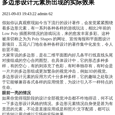
多边形设计元素所出现的实际效果
2021-09-03 19:43:22
admin
62
假如你认真观察现如今当下流行的设计著作，会发觉紧紧围绕
着多边形元素，有一系列各种各样的游戏玩法，相比2年前的
Low Poly 插图和情况的游戏玩法，来的愈发丰富多彩。这种
被亲切称之为为 Poly Shapes 的网址、宣传海报和平面图设计
新项目，五花八门地在各种各样设计的著作集中化发生，令人
欲罢不能。
大家常说的多边形，是在二维平面图内好几条平行线直线头尾
对接组成的空心合闭图型。在具体设计中，它的形态多种多
样，有的空心，有的则添充了色彩，有时单独存有，有时会是
一片片的多边形组成更加繁杂的视觉冲击，例如3D的视觉。
多边形设计元素的应用方式十分多种多样，它的趣味之处取决
于它能够兼容各式各样的应用情景，为设计引入不一样特点的
生命。
眼前一亮的情况
如果你觉得现阶段的设计全部视觉冲击都不咋地得话，何不试
一下多边形设计风格的情况。多边形元素情况自身便是甚为有
意思的元素，不论是直接应用或是和照片/文字配搭，都可以
打造转让用户难以忘怀的实际效果