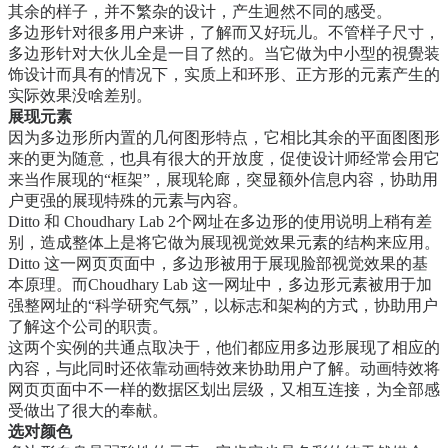
其余的样子，并不繁杂的设计，产生迥然不同的感受。
多边形针对很多用户来讲，了解而又好玩儿。不管样子尺寸，
多边形针对大伙儿全是一目了然的。当它做为中小型的視覺装
饰设计而具有的情况下，实质上和环形、正方形的元素产生的
实际效果没啥差别。
展现元素
因为多边形所内置的几何图形特点，它相比其余的平面图图形
来的更为随意，也具有很大的开放度，促使设计师经常会用它
来当作展现的“框架”，展现轮廊，突显额外信息内容，协助用
户更强的展现特殊的元素与內容。
Ditto 和 Choudhary Lab 2个网址在多边形的使用说明上稍有差
别，造成整体上是将它做为展现视觉效果元素的结构来应用。
Ditto 这一网页页面中，多边形被用于展现脸部视觉效果的基
本原理。而Choudhary Lab 这一网址中，多边形元素被用于加
强整网址的“科学研究气氛”，以标志和架构的方式，协助用户
了解这个公司的职责。
这两个实例的共通点取决于，他们都应用多边形展现了相应的
內容，与此同时还依靠动画特效来协助用户了解。动画特效将
网页页面中不一样的数据区划出层级，又相互连接，为全部感
受做出了很大的奉献。
选对颜色