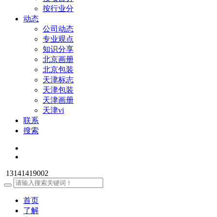
按行业分
动态
公司动态
专业观点
知识分享
北京画册
北京包装
天津标志
天津包装
天津画册
天津vi
联系
搜索
13141419002
首页
了解