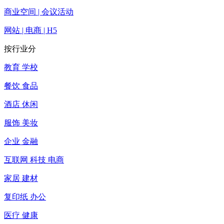
商业空间 | 会议活动
网站 | 电商 | H5
按行业分
教育 学校
餐饮 食品
酒店 休闲
服饰 美妆
企业 金融
互联网 科技 电商
家居 建材
复印纸 办公
医疗 健康