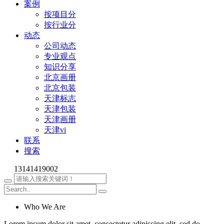
案例
按项目分
按行业分
动态
公司动态
专业观点
知识分享
北京画册
北京包装
天津标志
天津包装
天津画册
天津vi
联系
搜索
13141419002
Who We Are
Lorem ipsum dolor sit amet, consectetur adipiscing elit, sed do