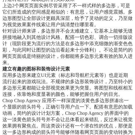
上边2个网页页面实例尽管采用了不一样式样的多边形，可是
它们所造成的空间感是相似的：有意思，让用户感觉震撼。多
边形图型让全部设计更颇具深层，给予了灵动的定义，乃至做
为视觉效果案件线索让用户搞清楚往哪里看。
针对设计师来讲，多边形并不会太难建立，它基本上能够无缝
拼接地融入到其他设计风格、配搭一切色彩、调合一切排版设
计（现阶段更为流行的方法是在多边形中添充细微的渐变色色
彩，与此同时让图型的边沿看起来十分锋利）。不论是简约的
网页页面或是绮丽的设计，你都能将多边形元素有效的加入进
来。
建立有趣的图标和装饰设计元素
应用多边形来建立UI元素（标志和导航栏元素等）也是近期
流行起来的游戏玩法。不规律的多边形装饰设计，乃至特小的
多边形元素都能让全部视觉效果更为突显。将图型和线框相互
连接，依靠饱和度显著的颜色，能够把握住用户的目光。
Chop Chop Agency 应用不一样深度的淡黄色多边形拼凑出一
个显眼的箭头符号，正确引导用户点一下。配搭有意思的加载
动画，简约的设计计划方案，Chop Chop Agency 的界面中的
这一淡黄色箭头符号并不会让总体看起来错乱，反过来让视觉
效果拥有聚焦点。而这类设计还有一个潜在性的优点，那便是
这一多边形构成的箭头符号能够伴随着网页页面的变动转换为