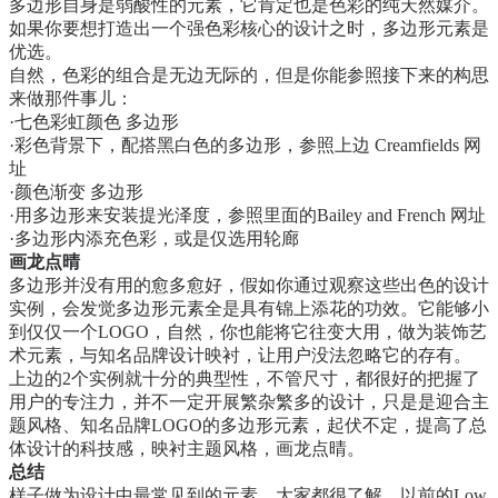
多边形自身是弱酸性的元素，它肯定也是色彩的纯天然媒介。
如果你要想打造出一个强色彩核心的设计之时，多边形元素是
优选。
自然，色彩的组合是无边无际的，但是你能参照接下来的构思
来做那件事儿：
·七色彩虹颜色 多边形
·彩色背景下，配搭黑白色的多边形，参照上边 Creamfields 网
址
·颜色渐变 多边形
·用多边形来安装提光泽度，参照里面的Bailey and French 网址
·多边形内添充色彩，或是仅选用轮廊
画龙点晴
多边形并没有用的愈多愈好，假如你通过观察这些出色的设计
实例，会发觉多边形元素全是具有锦上添花的功效。它能够小
到仅仅一个LOGO，自然，你也能将它往变大用，做为装饰艺
术元素，与知名品牌设计映衬，让用户没法忽略它的存有。
上边的2个实例就十分的典型性，不管尺寸，都很好的把握了
用户的专注力，并不一定开展繁杂繁多的设计，只是是迎合主
题风格、知名品牌LOGO的多边形元素，起伏不定，提高了总
体设计的科技感，映衬主题风格，画龙点晴。
总结
样子做为设计中最常见到的元素，大家都很了解。以前的Low