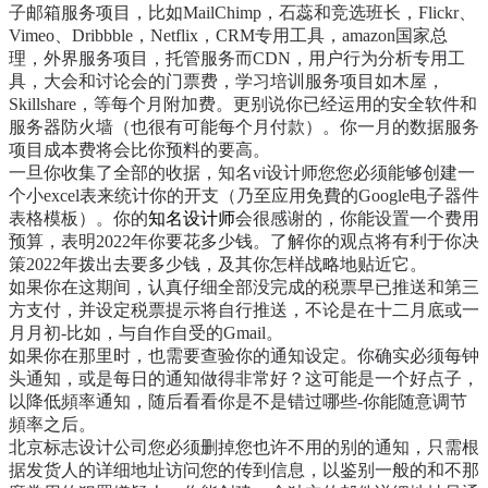
子邮箱服务项目，比如MailChimp，石蕊和竞选班长，Flickr、
Vimeo、Dribbble，Netflix，CRM专用工具，amazon国家总
理，外界服务项目，托管服务而CDN，用户行为分析专用工
具，大会和讨论会的门票费，学习培训服务项目如木屋，
Skillshare，等每个月附加费。更别说你已经运用的安全软件和
服务器防火墙（也很有可能每个月付款）。你一月的数据服务
项目成本费将会比你预料的要高。
一旦你收集了全部的收据，知名vi设计师您您必须能够创建一
个小excel表来统计你的开支（乃至应用免費的Google电子器件
表格模板）。你的
知名设计师
会很感谢的，你能设置一个费用
预算，表明2022年你要花多少钱。了解你的观点将有利于你决
策2022年拨出去要多少钱，及其你怎样战略地贴近它。
如果你在这期间，认真仔细全部没完成的税票早已推送和第三
方支付，并设定税票提示将自行推送，不论是在十二月底或一
月月初-比如，与自作自受的Gmail。
如果你在那里时，也需要查验你的通知设定。你确实必须每钟
头通知，或是每日的通知做得非常好？这可能是一个好点子，
以降低頻率通知，随后看看你是不是错过哪些-你能随意调节
頻率之后。
北京标志设计公司
您必须删掉您也许不用的别的通知，只需根
据发货人的详细地址访问您的传到信息，以鉴别一般的和不那