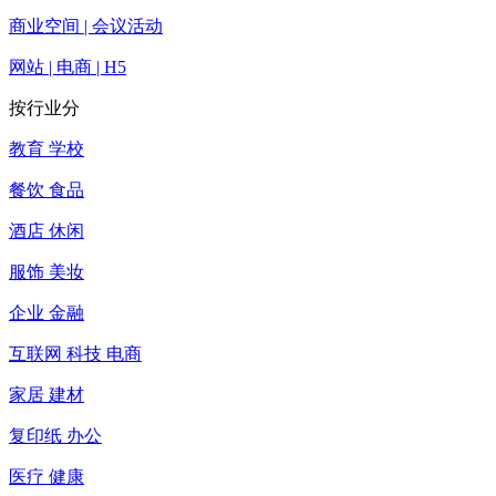
商业空间 | 会议活动
网站 | 电商 | H5
按行业分
教育 学校
餐饮 食品
酒店 休闲
服饰 美妆
企业 金融
互联网 科技 电商
家居 建材
复印纸 办公
医疗 健康