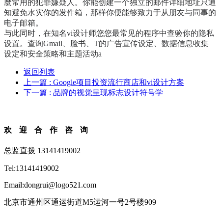
麼常用的犯罪嫌疑人。你能创建一个独立的邮件详细地址只通
知避免水灾你的发件箱，那样你便能够致力于从朋友与同事的
电子邮箱。
与此同时，在知名vi设计师您您最常见的程序中查验你的隐私
设置。查询Gmail、脸书、T的广告宣传设定、数据信息收集
设定和安全策略和主题活动a
返回列表
上一篇
: Google项目投资流行商店和vi设计方案
下一篇
: 品牌的视觉呈现标志设计符号学
欢迎合作咨询
总监直拨 13141419002
Tel:13141419002
Email:dongrui@logo521.com
北京市通州区通运街道M5运河一号2号楼909