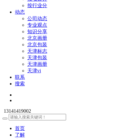
按行业分
动态
公司动态
专业观点
知识分享
北京画册
北京包装
天津标志
天津包装
天津画册
天津vi
联系
搜索
13141419002
首页
了解