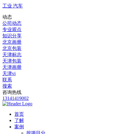
工业 汽车
动态
公司动态
专业观点
知识分享
北京画册
北京包装
天津标志
天津包装
天津画册
天津vi
联系
搜索
咨询热线
13141419002
首页
了解
案例
按项目分