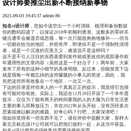
设计师要推尘出新不断接纳新事物
2021-09-03 19:45:37
admin
86
知名vi设计师
，您如今该空出一个小时清除、梳理和备份数据
你的数码踪迹了，以保证2018年初顺利逐渐。这般多的零碎关
键点通常会被遗弃或忽视，每一次只能急匆匆地修补——但当
一切都在恰当的地区，井然有序，即便你不是一个强制性清理
者，或是一个沉迷的完美主义，难道说不是这样吗？
这不是不引人注目的东西喜爱到发件箱或更改你的底部著作权
年通用性的文章内容（虽然这是一个好点子！）两年前，大家
发布了所有的这种小细节的具体明细。反过来，你能发觉下边
就是我每一年都忘掉的这些朦胧的小事儿的简述，因此 ，我
先把这些所有收集在一个地区，一次又一次。
下边的目录是对你本人的一个真真正正的提示，我觉得它也很
有可能对你有效。实际上，我还在12月28日开设了一个本年度
提示，仅仅为了能有两天的時间要我的人的大脑为日常生活更
主要的事儿而释放压力，并在2022年从头开始，沒有历经多次
思索或难以解决的难题。好奇心吗？行吧，大家深潜吧！
假如你觉得有一些东西不见了，请在评价中提醒大家，那样大
家北京标志设计公司
就可以把他们放到一起，从这当中获益。
知名vi设计师您必须收集你需要连接的东西