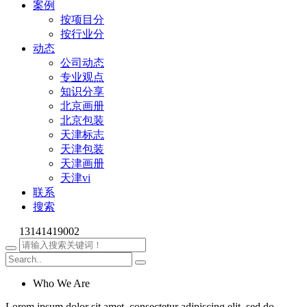
案例
按项目分
按行业分
动态
公司动态
专业观点
知识分享
北京画册
北京包装
天津标志
天津包装
天津画册
天津vi
联系
搜索
13141419002
Who We Are
Lorem ipsum dolor sit amet, consectetur adipiscing elit, sed do