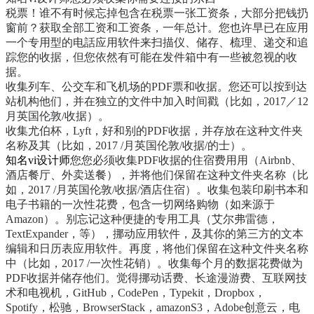
税票！谁不有时候忘掉包含在税票一张工资条，大部分把钱扔
窗前？获取全部工资和工资条，一年总计。您也许早已在应用
一个专用型的电話应用软件来扫描仪、储存、梳理、递交和追
踪您的收据，但您依然有可能在发件箱中有一些被忽视的收
据。
收集列车、公交车和飞机场的PDF票和收据。您还可以按到达
站机构他们，并在独立的文件中加入时间戳（比如，2017／12
月英国伦敦/收据）。
收集尤伯杯，Lyft，好和别的PDF收据，并存放在这种文件夹
名称及其（比如，2017 /月英国伦敦/收据/的士）。
知名vi设计师
您您必须收集PDF收据的住宿费用用（Airbnb、
酒店餐厅、外卖送餐），并将他们保留在这种文件夹名称（比
如，2017 /月英国伦敦/收据/酒店住宿）。收集包装印刷书本和
电子书籍的一次性花费，包含一切网络购物（如来源于
Amazon）。别忘记这种便捷的专用工具（艾尔弗雷德，
TextExpander，等），挪动应用软件，及其你的第三方的文本
编辑和日历表应用软件。再度，将他们保留在这种文件夹名称
中（比如，2017 /一次性花销）。收集每个月的数据花费做为
PDF收据并储存他们。觉得挪动话费、长途漫游费、互联网技
术和电视机，GitHub，CodePen，Typekit，Dropbox，
Spotify，松驰，BrowserStack，amazonS3，Adobe创意云，电