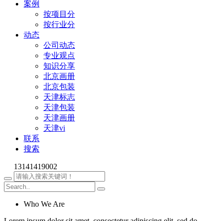
案例
按项目分
按行业分
动态
公司动态
专业观点
知识分享
北京画册
北京包装
天津标志
天津包装
天津画册
天津vi
联系
搜索
13141419002
Who We Are
Lorem ipsum dolor sit amet, consectetur adipiscing elit, sed do