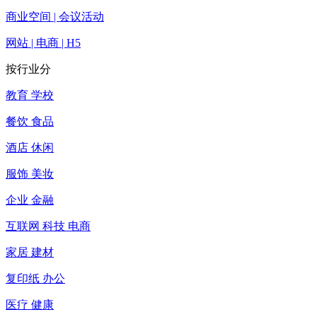
商业空间 | 会议活动
网站 | 电商 | H5
按行业分
教育 学校
餐饮 食品
酒店 休闲
服饰 美妆
企业 金融
互联网 科技 电商
家居 建材
复印纸 办公
医疗 健康