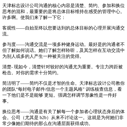
天津标志设计公司沟通的核心内容是清楚、简约、参加和换位
思考的混和，最重要的是将总体目标维持在感受的管理中心。
许多啊。使我们来了解一下它：
客观性——自始至终以您要达到的总体目标的心理开展沟通交
流。
参与度——沟通交流是一项多种健身运动。最好是的沟通者不
但了解如何说话。她们了解怎样聆听，及其怎样在互动交流中
为别人或多的人产生一种被关注的觉得。
清楚- 现如今，清楚针对较好的沟通尤为重要。专注力跨距被
枪击。对你的需求十分简约。
简洁明了——简约不仅是才智的生命。天津标志设计公司教你
的团队“每封电子邮件/信息一个主题风格” 训练核查信息，看
一下他们是不是能够 更短。强调怎样调节形象性是一件好
事。
换位思考——沟通是有关了解每一个参加者心理状态身后的体
会。公司（尤其是 b2b）从来不讨论这一。这就是为何她们非
常少像她们期待的那么在沟通层面获得成功。