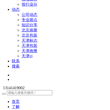
按行业分
动态
公司动态
专业观点
知识分享
北京画册
北京包装
天津标志
天津包装
天津画册
天津vi
联系
搜索
13141419002
首页
了解