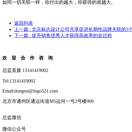
如同一切关联一样，你付出的越大，你获得的就越大。
返回列表
上一篇
: 北京标志设计公司共享促进长期性品牌关联的3
下一篇
: 提升销售优秀人才获得高效率的全过程
欢迎合作咨询
总监直拨 13141419002
Tel:13141419002
Email:dongrui@logo521.com
北京市通州区通运街道M5运河一号2号楼909
总监微信
微信公众号