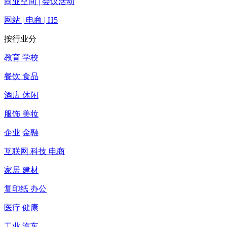
商业空间 | 会议活动
网站 | 电商 | H5
按行业分
教育 学校
餐饮 食品
酒店 休闲
服饰 美妆
企业 金融
互联网 科技 电商
家居 建材
复印纸 办公
医疗 健康
工业 汽车