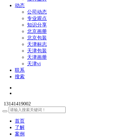
动态
公司动态
专业观点
知识分享
北京画册
北京包装
天津标志
天津包装
天津画册
天津vi
联系
搜索
13141419002
首页
了解
案例