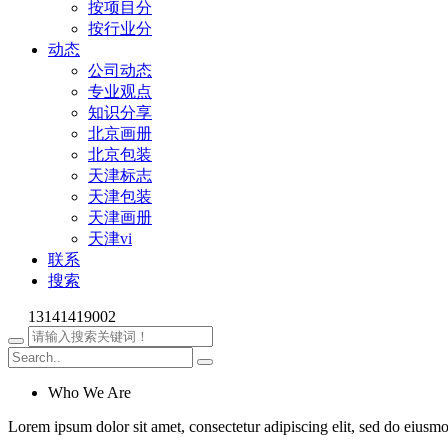
按项目分
按行业分
动态
公司动态
专业观点
知识分享
北京画册
北京包装
天津标志
天津包装
天津画册
天津vi
联系
搜索
13141419002
Who We Are
Lorem ipsum dolor sit amet, consectetur adipiscing elit, sed do eiusm