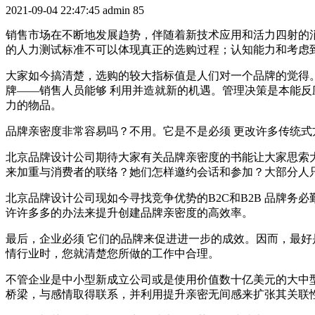
2021-09-04 22:47:45
admin
85
销售市场在不断地发展趋势，伴随着新技术应用和活力四射的
的人力测试标准不可以体现真正的选购过程；认知能力和考虑
大家如今搞清楚，选购的较大指标值是人们对一个品牌的觉得
牌——销售人员能够 利用并造就新的机遇。管理决策是本能反
力的物品。
品牌亲密度非常容易吗？不用。它是不是必须 更改许多传统式
北京品牌设计公司期待大家有关品牌亲密度的书能让大家思索
来加重与消费者的联络？她们怎样邀约会话和参加？大部分人
北京品牌设计公司现如今寻找竞争优势的B2C和B2B 品牌
许许多多的办法来提升创建品牌亲密度的高效率。
最后，企业必须 它们的品牌来促进进一步的成效。因而，最
情行业时，您就清楚您所做的工作中合理。
不管企业是中小型新成立公司或是使用价值数十亿美元的大中
桥梁，与感情取得联系，并利用提升亲密无间感来扩张其关联