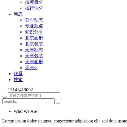
按项目分
按行业分
动态
公司动态
专业观点
知识分享
北京画册
北京包装
天津标志
天津包装
天津画册
天津vi
联系
搜索
13141419002
Who We Are
Lorem ipsum dolor sit amet, consectetur adipiscing elit, sed do eiusm