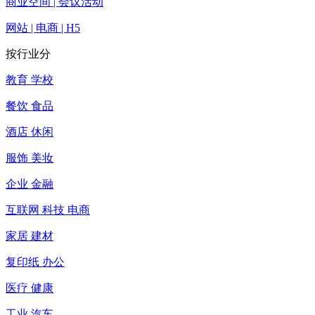
商业空间 | 会议活动
网站 | 电商 | H5
按行业分
教育 学校
餐饮 食品
酒店 休闲
服饰 美妆
企业 金融
互联网 科技 电商
家居 建材
复印纸 办公
医疗 健康
工业 汽车