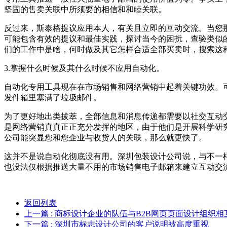
坚固的售卖关联中所须要的相信和和睦关联。
反过来，斯泰格提议应用本人，有关且立即的互动交流。当您
可能包含有效的提议和最佳实践，探讨当今的困扰，查验类似
们的工作中是啥，何时做及其它怎样合适全部买卖时，搜索这
3.掌握什么时候及其什么时候不应用自动化。
自动化专用工具现在在市场销售和网络营销中起着关键功效。可
发件箱里塞满了垃圾邮件。
为了更好地出类拔萃，全部信息和消息传递都需要以社交互动
是网络营销真真正正充分发挥的地区，由于他们是开展科学研
公司能突显您和您企业与收货人的关联，那么就更快了。
这并不是说自动化彻底没有用。深圳包装设计公司说，与不一样企
也没法仅根据推送大量不用的市场销售电子邮箱来建立互动交
返回列表
上一篇
: 商标设计企业的队伍与B2B网页页面设计组织
下一篇
: 深圳市标志设计公司的客户说明被高度重视