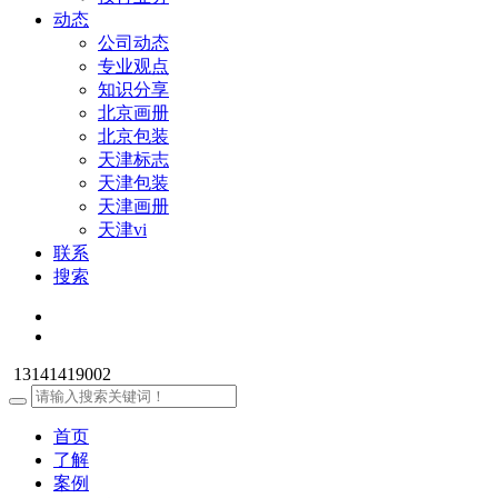
动态
公司动态
专业观点
知识分享
北京画册
北京包装
天津标志
天津包装
天津画册
天津vi
联系
搜索
13141419002
首页
了解
案例