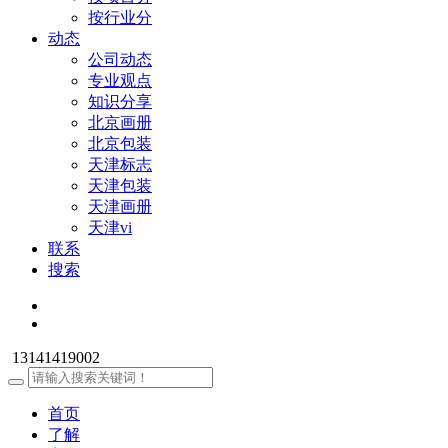
按行业分
动态
公司动态
专业观点
知识分享
北京画册
北京包装
天津标志
天津包装
天津画册
天津vi
联系
搜索
13141419002
首页
了解