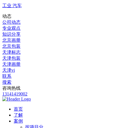
工业 汽车
动态
公司动态
专业观点
知识分享
北京画册
北京包装
天津标志
天津包装
天津画册
天津vi
联系
搜索
咨询热线
13141419002
首页
了解
案例
按项目分