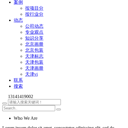
案例
按项目分
按行业分
动态
公司动态
专业观点
知识分享
北京画册
北京包装
天津标志
天津包装
天津画册
天津vi
联系
搜索
13141419002
Who We Are
Lorem ipsum dolor sit amet, consectetur adipiscing elit, sed do