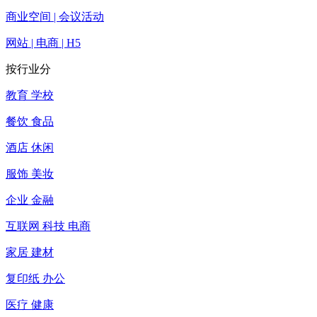
商业空间 | 会议活动
网站 | 电商 | H5
按行业分
教育 学校
餐饮 食品
酒店 休闲
服饰 美妆
企业 金融
互联网 科技 电商
家居 建材
复印纸 办公
医疗 健康