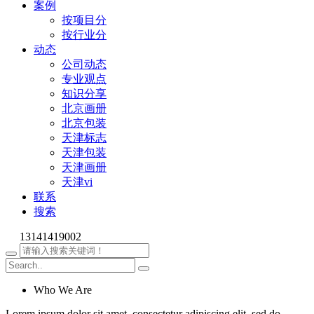
案例
按项目分
按行业分
动态
公司动态
专业观点
知识分享
北京画册
北京包装
天津标志
天津包装
天津画册
天津vi
联系
搜索
13141419002
Who We Are
Lorem ipsum dolor sit amet, consectetur adipiscing elit, sed do