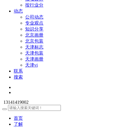
按行业分
动态
公司动态
专业观点
知识分享
北京画册
北京包装
天津标志
天津包装
天津画册
天津vi
联系
搜索
13141419002
首页
了解