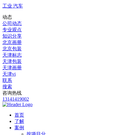
工业 汽车
动态
公司动态
专业观点
知识分享
北京画册
北京包装
天津标志
天津包装
天津画册
天津vi
联系
搜索
咨询热线
13141419002
首页
了解
案例
按项目分