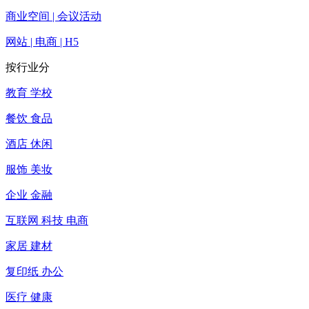
商业空间 | 会议活动
网站 | 电商 | H5
按行业分
教育 学校
餐饮 食品
酒店 休闲
服饰 美妆
企业 金融
互联网 科技 电商
家居 建材
复印纸 办公
医疗 健康