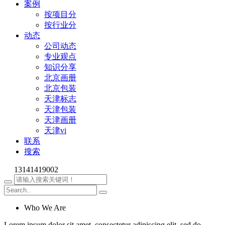
案例
按项目分
按行业分
动态
公司动态
专业观点
知识分享
北京画册
北京包装
天津标志
天津包装
天津画册
天津vi
联系
搜索
13141419002
Who We Are
Lorem ipsum dolor sit amet, consectetur adipiscing elit, sed do