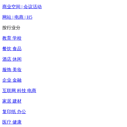
商业空间 | 会议活动
网站 | 电商 | H5
按行业分
教育 学校
餐饮 食品
酒店 休闲
服饰 美妆
企业 金融
互联网 科技 电商
家居 建材
复印纸 办公
医疗 健康