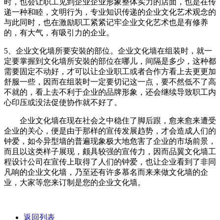
时，也会让职工见到企业企业形象整体实力的店面，也是在传
递一种和睦，文明行为，专业知识传递的企业文化艺术观念的
与此同时，也在激励职工紧紧记牢企业文化艺术也是有修养
的，有大气，有吸引力的企业。
5、企业文化墙所要安裝的部位。企业文化墙在组装时，就一
定要掌握到文化墙所安裝的部位在哪儿，间隔是多少，这种都
需要固定不动好，才可以让企业职工或者合作方看上去更更加
舒服一些，因而在组装时一定要切记这一点，要不然低不了高
不就的，看上去不利于企业的品牌形象，还会继续导致职工内
心印压或没法促使协作就不好了。
企业文化墙在现在社会之中稳住了脚后跟，愈来愈来遭受
企业的关心，便是由于那样的宣传发展趋势，才会造成人们的
钟爱，如今异型墙的普遍现象极大地危害了企业的市场前景，
而且以这类样子展现，颇具较强的宣传力，因而品翼文化墙工
程设计公司在宣传上取得了人们的钟爱，也让企业看到了非同
凡响的企业文化墙，乃至还有许多慕名而来来做文化墙的企
业，大家等您来订制是您的企业文化墙。
返回列表