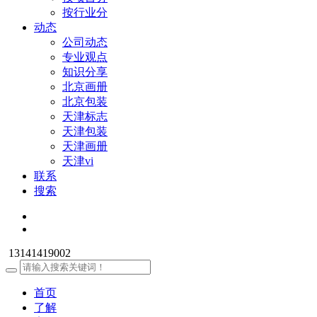
按行业分
动态
公司动态
专业观点
知识分享
北京画册
北京包装
天津标志
天津包装
天津画册
天津vi
联系
搜索
13141419002
首页
了解