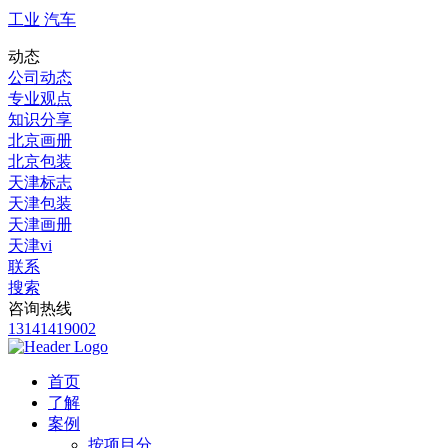
工业 汽车
动态
公司动态
专业观点
知识分享
北京画册
北京包装
天津标志
天津包装
天津画册
天津vi
联系
搜索
咨询热线
13141419002
首页
了解
案例
按项目分