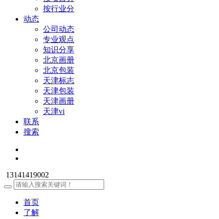
按行业分
动态
公司动态
专业观点
知识分享
北京画册
北京包装
天津标志
天津包装
天津画册
天津vi
联系
搜索
13141419002
首页
了解