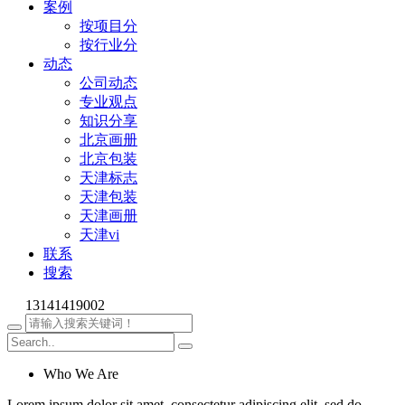
案例
按项目分
按行业分
动态
公司动态
专业观点
知识分享
北京画册
北京包装
天津标志
天津包装
天津画册
天津vi
联系
搜索
13141419002
Who We Are
Lorem ipsum dolor sit amet, consectetur adipiscing elit, sed do