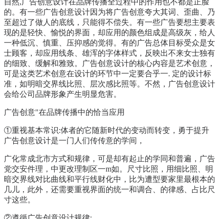
自然,广告创意设计在品牌传播全过程中的作用也不都是正脸
的。有一些广告创意设计因为将广告创意夸大其词、歪曲、乃
至超过了做人的底线，只能得不偿失。有一些广告要想主要表
现的是轻快、愉悦的界面，却应用的颜色组成是高级灰，给人
一种低沉、慎重、压抑感的觉得。有的广告总体目标受众是女
士顾客，却应用线条、雄浑的字体样式，反映出不来女士独有
的细致、缓解和雅致。广告创意设计的核心内容是艺术创意，
可是这类艺术创意在设计的环节中一定要合乎一. 定的设计标
准，如明暗交界线比照、层次感比照等。不然，广告创意设计
会给公司品牌形象产生明显危害。
广告创意"在品牌传播中的恰当应用
①重视基本常识:体者的它随新时代的变动而转变，勇于提升
广告创意设计是一门人们传传意的学间，
广化常成北市方式和规律，可是却有起止的学同和普遍，广告
党交安件理，中更改理制区一m如。尺寸比照，用细比照、明
暗交界线对比曲线和平行线财化中，比为遭型要家里最根本的
几儿，此外，还需要重视界面的统一和调合、的律感、占比尺
寸这些。
②遵循广告创意设计规律: