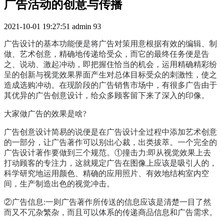
广告活动的创意与传播
2021-10-01 19:27:51
admin
93
广告设计的基本功能便是将广告对策用意根据有效的编辑、制
做、艺术创意，精确地传递给受众，而它的最终任务便是告
之、说动、激起冲动，即把握住恰当的机会，运用精确精彩纷
呈的创新与视觉效果界面产生对总体目标受众的刺激性，使之
造成选购冲动。在现阶段的广告销售市场中，有很多广告由于
其优异的广告创意设计，给众多顾客留下来了深入的印像。
大家做广告的效果是啥?
广告创意设计简易的说便是在广告设计全过程中添加艺术创意
的一部分，让广告著作可以别出心裁，出类拔萃。一个完全的
广告设计著作要做到三个规范。①撞击力:即从视觉效果上去
打动顾客的专注力，这就规定广告在图像上应该是吸引人的，
科学研究地运用颜色、精确的应用照片、有效地结构室内空
间，生产制造出色的视觉冲击。
②广告信息:一则广告著作所传送的信息应该是清楚一目了然
而又不冗杂繁杂，而且可以体系的传递商品信息和广告需求。