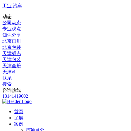
工业 汽车
动态
公司动态
专业观点
知识分享
北京画册
北京包装
天津标志
天津包装
天津画册
天津vi
联系
搜索
咨询热线
13141419002
首页
了解
案例
按项目分