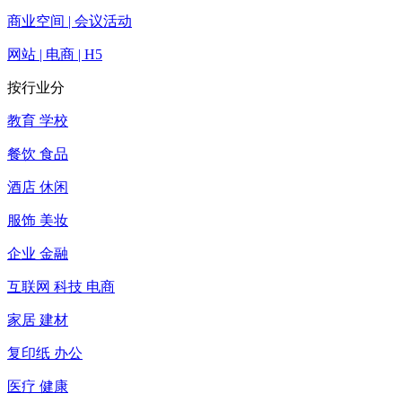
商业空间 | 会议活动
网站 | 电商 | H5
按行业分
教育 学校
餐饮 食品
酒店 休闲
服饰 美妆
企业 金融
互联网 科技 电商
家居 建材
复印纸 办公
医疗 健康