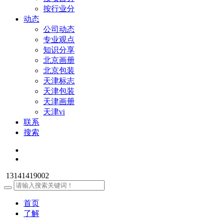
按行业分
动态
公司动态
专业观点
知识分享
北京画册
北京包装
天津标志
天津包装
天津画册
天津vi
联系
搜索
13141419002
首页
了解