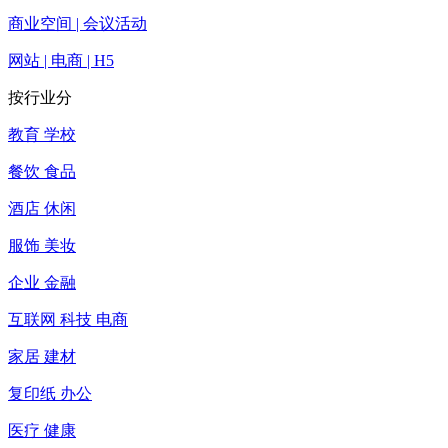
商业空间 | 会议活动
网站 | 电商 | H5
按行业分
教育 学校
餐饮 食品
酒店 休闲
服饰 美妆
企业 金融
互联网 科技 电商
家居 建材
复印纸 办公
医疗 健康