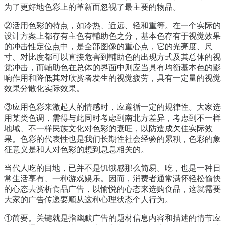
为了更好地色彩上的革新而忽视了最主要的物品。
②活用色彩的特点，如冷热、近远、轻和重等。在一个实际的
设计方案上都存有主色有輔助色之分，基本色存有于视觉效果
的冲击性定位点中，是全部图像的重心点，它的光亮度、尺
寸、对比度都可以直接危害到輔助色的出现方式及其总体的视
觉冲击，而輔助色在总体的界面中则应当具有均衡基本色的影
响作用和降低其对欣赏者发生的视觉疲劳，具有一定量的视觉
效果分散化实际效果。
③应用色彩来激起人的情感时，应遵循一定的规律性。大家选
用某类色调，需得与此同时考虑到南北方差异，考虑到不一样
地域、不一样民族文化对色彩的衰旺，以防造成欠佳实际效
果。色彩的代表性也是我们长期性社会经验的累积，色彩的象
征意义是和人对色彩的想到息息相关的。
当代人吃的目地，已并不是饥饿感那么简易。吃，也是一种日
常生活享有、一种游戏娱乐。因而，消费者通常满怀轻松愉快
的心态去赏析食品广告，以愉悦的心态来选购食品，这就需要
大家的广告传递要顺从这种心理状态个人行为。
①简要。关键就是指幽默广告的题材信息内容和描述的情节应