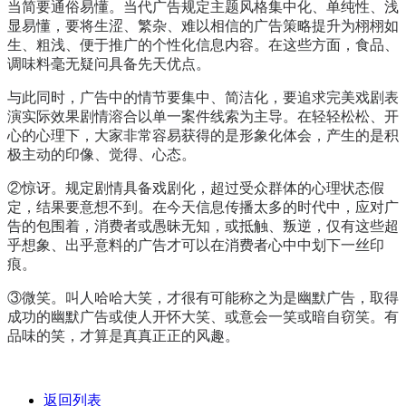
当简要通俗易懂。当代广告规定主题风格集中化、单纯性、浅
显易懂，要将生涩、繁杂、难以相信的广告策略提升为栩栩如
生、粗浅、便于推广的个性化信息内容。在这些方面，食品、
调味料毫无疑问具备先天优点。
与此同时，广告中的情节要集中、简洁化，要追求完美戏剧表
演实际效果剧情溶合以单一案件线索为主导。在轻轻松松、开
心的心理下，大家非常容易获得的是形象化体会，产生的是积
极主动的印像、觉得、心态。
②惊讶。规定剧情具备戏剧化，超过受众群体的心理状态假
定，结果要意想不到。在今天信息传播太多的时代中，应对广
告的包围着，消费者或愚昧无知，或抵触、叛逆，仅有这些超
乎想象、出乎意料的广告才可以在消费者心中中划下一丝印
痕。
③微笑。叫人哈哈大笑，才很有可能称之为是幽默广告，取得
成功的幽默广告或使人开怀大笑、或意会一笑或暗自窃笑。有
品味的笑，才算是真真正正的风趣。
返回列表