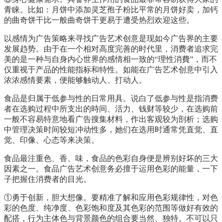
青睐。比如：月饼中添加灵芝孢子粉比平常的月饼好卖，加钙
的曲奇饼干比一般曲奇饼干更易于遭受热烈欢迎这些。
以感情为广告策略来寻找广告艺术创意是现如今广告界的主要
发展趋势。由于在一个相对高度完善的时代里，消费者追求完
美的是一种与自身内心世界的感情相一致的“理性消費”，而不
仅重视于产品的性能指标和特性。如能在广告艺术创意中引入
浓浓感情要素，便能够触动人、打动人。
食品是归属于低参与性的日常用具。说白了低参与性是指消费
者在选购过程中所支出的時间、活力、钱财等较少，在选购前
一般不容易特意地看广告搜集材料，作出客观较为剖析；选购
中管理决策时间较短冲动性多，她们在选用时通常凭直觉、直
觉、印像、心态等来决策。
食品最注重色、香、味，食品的色彩自身便是辨别好坏的三大
因素之一。食品广告艺术创意务必擅于运用色彩的能量，一下
子把握住消费者的目光。
①勇于创新，胆大想像。要精准了解和应用色彩规律性，对色
彩的色度、纯净度、色彩饱和度及其色彩的范围等做好有效的
配搭，行为主体色与背景颜色的组合要当然、独特。不可以只