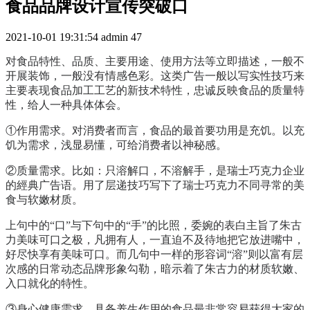
食品品牌设计宣传突破口
2021-10-01 19:31:54
admin
47
对食品特性、品质、主要用途、使用方法等立即描述，一般不
开展装饰，一般没有情感色彩。这类广告一般以写实性技巧来
主要表现食品加工工艺的新技术特性，忠诚反映食品的质量特
性，给人一种具体体会。
①作用需求。对消费者而言，食品的最首要功用是充饥。以充
饥为需求，浅显易懂，可给消费者以神秘感。
②质量需求。比如：只溶解口，不溶解手，是瑞士巧克力企业
的經典广告语。用了层递技巧写下了瑞士巧克力不同寻常的美
食与软嫩材质。
上句中的“口”与下句中的“手”的比照，委婉的表白主旨了朱古
力美味可口之极，凡拥有人，一直迫不及待地把它放进嘴中，
好尽快享有美味可口。而几句中一样的形容词“溶”则以富有层
次感的日常动态品牌形象勾勒，暗示着了朱古力的材质软嫩、
入口就化的特性。
③身心健康需求。具备养生作用的食品最非常容易获得大家的