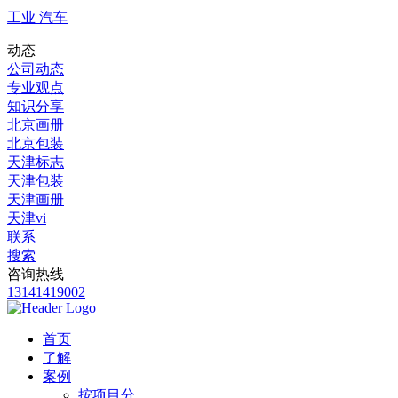
工业 汽车
动态
公司动态
专业观点
知识分享
北京画册
北京包装
天津标志
天津包装
天津画册
天津vi
联系
搜索
咨询热线
13141419002
首页
了解
案例
按项目分