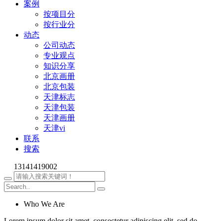
案例
按项目分
按行业分
动态
公司动态
专业观点
知识分享
北京画册
北京包装
天津标志
天津包装
天津画册
天津vi
联系
搜索
13141419002
Who We Are
Lorem ipsum dolor sit amet, consectetur adipiscing elit, sed do