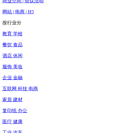
商业空间 | 会议活动
网站 | 电商 | H5
按行业分
教育 学校
餐饮 食品
酒店 休闲
服饰 美妆
企业 金融
互联网 科技 电商
家居 建材
复印纸 办公
医疗 健康
工业 汽车