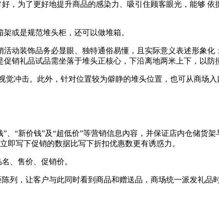
常好，为了更好地提升商品的感染力、吸引住顾客眼光，能够 
箱架或是规范堆头柜，还可以做堆箱。
销活动装饰品务必显眼、独特通俗易懂，且实际意义表述形象化
或是促销礼品试品需坐落于堆头正核心，下沿离地两米上下，以防
升视觉冲击。此外，针对位置较为僻静的堆头位置，也可从商场入
价钱”、“新价钱”及“超低价”等营销信息內容，并保证店内仓储货
。立即写下促销的数据比写下折扣优惠数更有诱惑力。
品名、售价、促销价。
间距陈列，让客户与此同时看到商品和赠送品，商场统一派发礼品