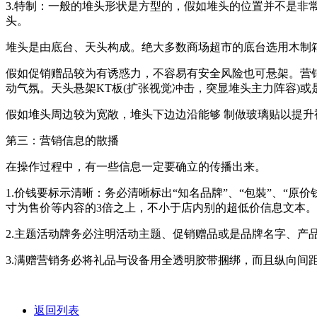
3.特制：一般的堆头形状是方型的，假如堆头的位置并不是非
头。
堆头是由底台、天头构成。绝大多数商场超市的底台选用木制
假如促销赠品较为有诱惑力，不容易有安全风险也可悬架。营
动气氛。天头悬架KT板(扩张视觉冲击，突显堆头主力阵容)
假如堆头周边较为宽敞，堆头下边边沿能够 制做玻璃贴以提
第三：营销信息的散播
在操作过程中，有一些信息一定要确立的传播出来。
1.价钱要标示清晰：务必清晰标出“知名品牌”、“包裝”、“原
寸为售价等内容的3倍之上，不小于店内别的超低价信息文本
2.主题活动牌务必注明活动主题、促销赠品或是品牌名字、产
3.满赠营销务必将礼品与设备用全透明胶带捆绑，而且纵向
返回列表