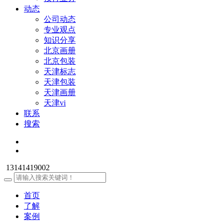
动态
公司动态
专业观点
知识分享
北京画册
北京包装
天津标志
天津包装
天津画册
天津vi
联系
搜索
13141419002
首页
了解
案例