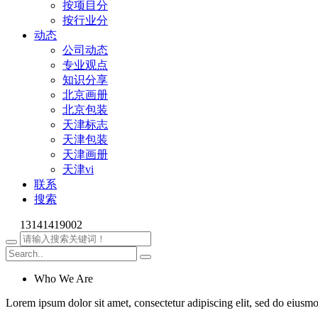
按项目分
按行业分
动态
公司动态
专业观点
知识分享
北京画册
北京包装
天津标志
天津包装
天津画册
天津vi
联系
搜索
13141419002
Who We Are
Lorem ipsum dolor sit amet, consectetur adipiscing elit, sed do eiusm