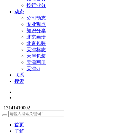
按行业分
动态
公司动态
专业观点
知识分享
北京画册
北京包装
天津标志
天津包装
天津画册
天津vi
联系
搜索
13141419002
首页
了解