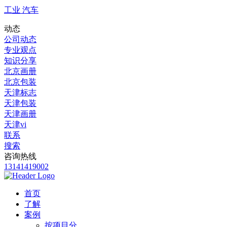
工业 汽车
动态
公司动态
专业观点
知识分享
北京画册
北京包装
天津标志
天津包装
天津画册
天津vi
联系
搜索
咨询热线
13141419002
首页
了解
案例
按项目分