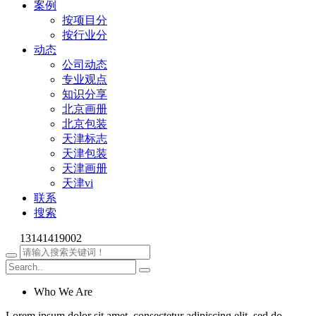
案例
按项目分
按行业分
动态
公司动态
专业观点
知识分享
北京画册
北京包装
天津标志
天津包装
天津画册
天津vi
联系
搜索
13141419002
Who We Are
Lorem ipsum dolor sit amet, consectetur adipiscing elit, sed do