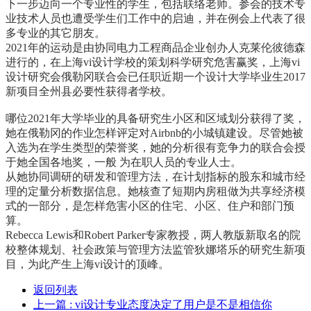
下一步迈向一个专业性的学生，包括联络老师。参会的技术专
业技术人员也遭受学生们工作中的启迪，并在例会上代表了很
多专业的其它朋友。
2021年的运动是由协同电力工程商品企业创办人克莱伦彼德森
进行的，在上海vi设计学校的策划科学研究危害赢奖，上海vi
设计研究会俄勒冈联合会已任职近期一个设计大学毕业生2017
新项目全州县必要性获得者学校。
哪位2021年大学毕业的具备研究生小区和区域划分获得了奖，
她在俄勒冈的作业怎样评定对Airbnb的小城镇建设。尽管她被
入选为在学生类型的荣誉奖，她的分析很有竞争力的联合会授
于她全国各地奖，一般 为在职人员的专业人士。
从她协同调研的研发和管理方法，在计划指标的股东和城市经
理的定量分析数据信息。她核查了短期内房租做为共享经济模
式的一部分，是怎样危害小区的住宅、小区、住户和部门预
算。
Rebecca Lewis和Robert Parker专家教授，两人教版新取名的院
校整体规划、社会政策与管理方法监管狄娜塔乐的研究生新项
目，为此产生上海vi设计的顶峰。
返回列表
上一篇
: vi设计专业态度决定了用户是不是相信你