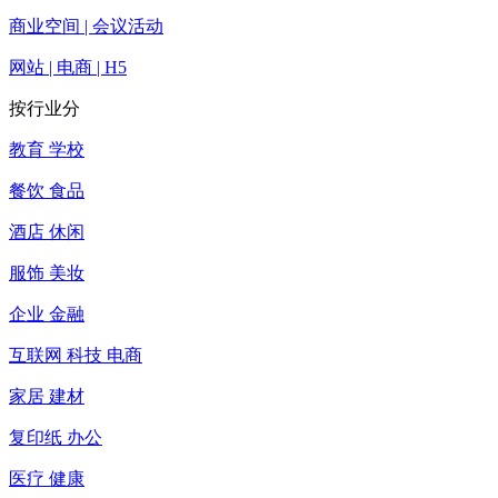
商业空间 | 会议活动
网站 | 电商 | H5
按行业分
教育 学校
餐饮 食品
酒店 休闲
服饰 美妆
企业 金融
互联网 科技 电商
家居 建材
复印纸 办公
医疗 健康