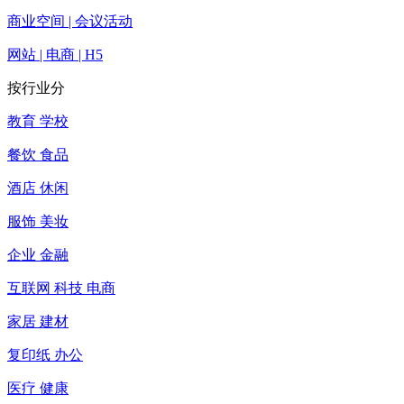
商业空间 | 会议活动
网站 | 电商 | H5
按行业分
教育 学校
餐饮 食品
酒店 休闲
服饰 美妆
企业 金融
互联网 科技 电商
家居 建材
复印纸 办公
医疗 健康