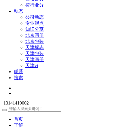
按行业分
动态
公司动态
专业观点
知识分享
北京画册
北京包装
天津标志
天津包装
天津画册
天津vi
联系
搜索
13141419002
首页
了解