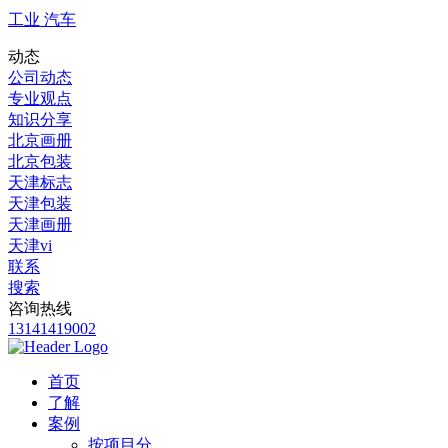
工业 汽车
动态
公司动态
专业观点
知识分享
北京画册
北京包装
天津标志
天津包装
天津画册
天津vi
联系
搜索
咨询热线
13141419002
首页
了解
案例
按项目分