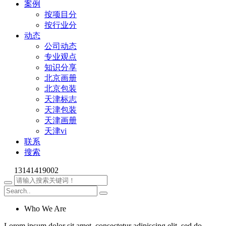
案例
按项目分
按行业分
动态
公司动态
专业观点
知识分享
北京画册
北京包装
天津标志
天津包装
天津画册
天津vi
联系
搜索
13141419002
Who We Are
Lorem ipsum dolor sit amet, consectetur adipiscing elit, sed do