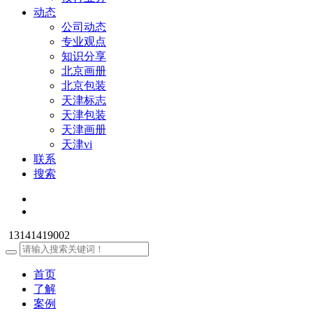
动态
公司动态
专业观点
知识分享
北京画册
北京包装
天津标志
天津包装
天津画册
天津vi
联系
搜索
13141419002
首页
了解
案例