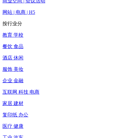
商业空间 | 会议活动
网站 | 电商 | H5
按行业分
教育 学校
餐饮 食品
酒店 休闲
服饰 美妆
企业 金融
互联网 科技 电商
家居 建材
复印纸 办公
医疗 健康
工业 汽车