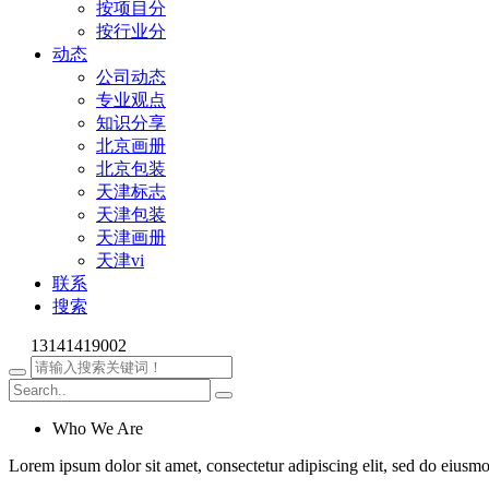
按项目分
按行业分
动态
公司动态
专业观点
知识分享
北京画册
北京包装
天津标志
天津包装
天津画册
天津vi
联系
搜索
13141419002
Who We Are
Lorem ipsum dolor sit amet, consectetur adipiscing elit, sed do eiusm