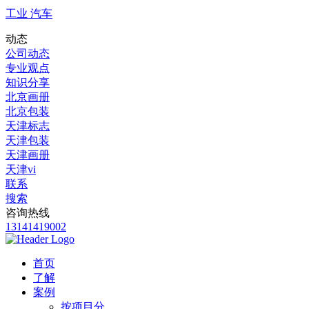
工业 汽车
动态
公司动态
专业观点
知识分享
北京画册
北京包装
天津标志
天津包装
天津画册
天津vi
联系
搜索
咨询热线
13141419002
首页
了解
案例
按项目分