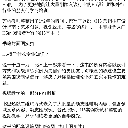
H5的， 为了更好地能让大量刚踏入该行业的H5设计师和外行
行业的朋友们学习培训。
苏杭教师整整用了近2年的時间，撰写了这部《H5 营销推广设
计指南：艺术创意、视觉效果、实战演练》，一本专业为入门
H5的阅读者写作的H5基本书。
书籍封面图实拍
H5得学什么专业知识？
说一千道一万，比不上一起来看一下，这书的所有内容以设计
方式和实战演练实例为关键介绍男朋友，对概念的叙述也主要
紧紧围绕制做进行，解决了只懂基础理论不知道实际操作的难
题。
视频教学的一部分PPT截屏
书里还以二维码方式嵌入了大批量的动态性輔助內容，包含领
域文章内容、动态性演试、音效演试、H5实例演试和整套的
视频教学，只求阅读者更强的自学感受。
这书的配套设施网址酷5网（如上图所述）