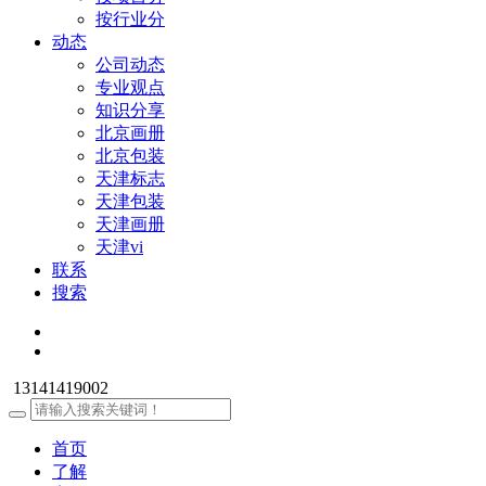
按行业分
动态
公司动态
专业观点
知识分享
北京画册
北京包装
天津标志
天津包装
天津画册
天津vi
联系
搜索
13141419002
首页
了解