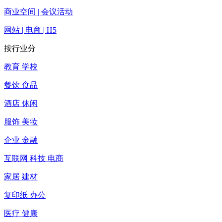
商业空间 | 会议活动
网站 | 电商 | H5
按行业分
教育 学校
餐饮 食品
酒店 休闲
服饰 美妆
企业 金融
互联网 科技 电商
家居 建材
复印纸 办公
医疗 健康