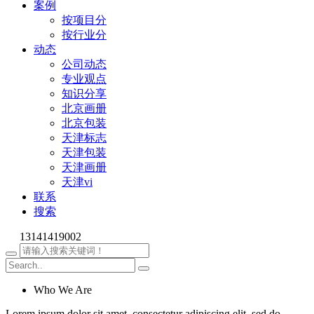
案例
按项目分
按行业分
动态
公司动态
专业观点
知识分享
北京画册
北京包装
天津标志
天津包装
天津画册
天津vi
联系
搜索
13141419002
Who We Are
Lorem ipsum dolor sit amet, consectetur adipiscing elit, sed do