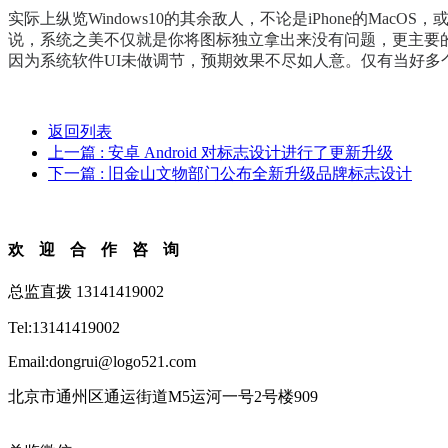
实际上纵览Windows10的其余敌人，不论是iPhone的Ma
说，系统之美不仅就是你将图标独立拿出来没有问题，更主要的，它要
因为系统软件UI未做调节，预期效果不尽如人意。仅有当好多个月
返回列表
上一篇
: 安卓 Android 对标志设计进行了更新升级
下一篇
: 旧金山文物部门公布全新升级品牌标志设计
欢迎合作咨询
总监直拨 13141419002
Tel:13141419002
Email:dongrui@logo521.com
北京市通州区通运街道M5运河一号2号楼909