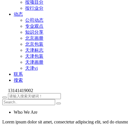
按项目分
按行业分
动态
公司动态
专业观点
知识分享
北京画册
北京包装
天津标志
天津包装
天津画册
天津vi
联系
搜索
13141419002
Who We Are
Lorem ipsum dolor sit amet, consectetur adipiscing elit, sed do eiusm