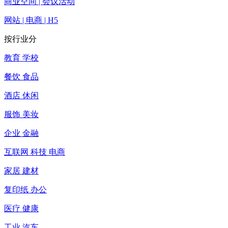
商业空间 | 会议活动
网站 | 电商 | H5
按行业分
教育 学校
餐饮 食品
酒店 休闲
服饰 美妆
企业 金融
互联网 科技 电商
家居 建材
复印纸 办公
医疗 健康
工业 汽车