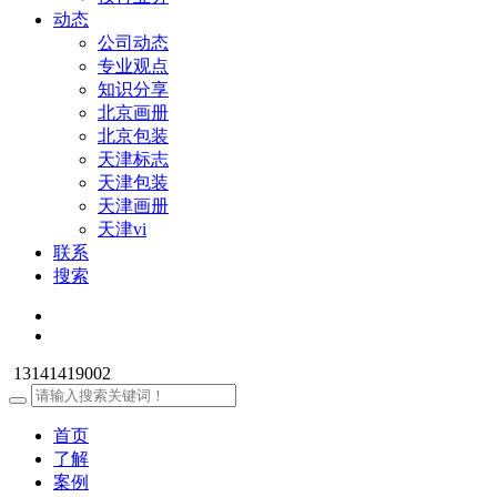
动态
公司动态
专业观点
知识分享
北京画册
北京包装
天津标志
天津包装
天津画册
天津vi
联系
搜索
13141419002
首页
了解
案例