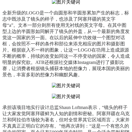
全新升级的LOGO是一个由圆形和半圆形累加产生的标志，标
志中既涉及了镜头的样子，也涉及了阿塞拜疆的英文字
母“a”。文本一部分则所有使用无衬线的英文字母。在其中图
型上边的半圆形如同解开了镜头的外盖，从一个最新的角度发
觉这一国家的另一面。在以后的延伸中功效做一个图型对话
框，会按照不一样的条件和部位来添充相应的图片和摄影图
片。根据嵌入不一样的图象，让这一LOGO在功用上造成源源
不断的概率，持续的改变如同这一不停变动的国家，令人造成
明显的探究欲。ATB还根据社交媒体Instagram进行了摄影比
赛，让消费者根据镜头捕获本地的想像力，展现本国的美丽的
景色，丰富多彩的想像力和幽默风趣。
承担该项目地实行设计总监Shaun Loftman表示，“镜头的样子
让大家发觉阿塞拜疆鲜为人知的剧情和密秘。阿塞拜疆在乌克
兰和阿拉伯市场较为著名，但对全世界其它区域而言，大家并
不真真正正明白它的存有。”他再次讲到：“这是一个有悠久的