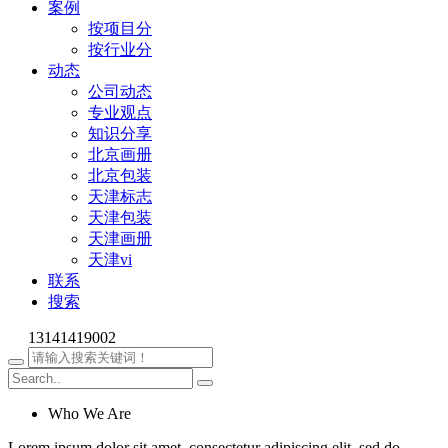
案例
按项目分
按行业分
动态
公司动态
专业观点
知识分享
北京画册
北京包装
天津标志
天津包装
天津画册
天津vi
联系
搜索
13141419002
Who We Are
Lorem ipsum dolor sit amet, consectetur adipiscing elit, sed do