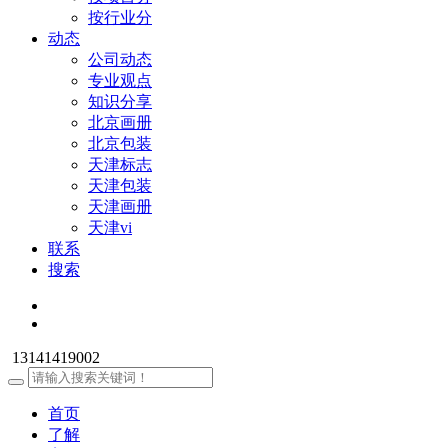
按行业分
动态
公司动态
专业观点
知识分享
北京画册
北京包装
天津标志
天津包装
天津画册
天津vi
联系
搜索
13141419002
首页
了解