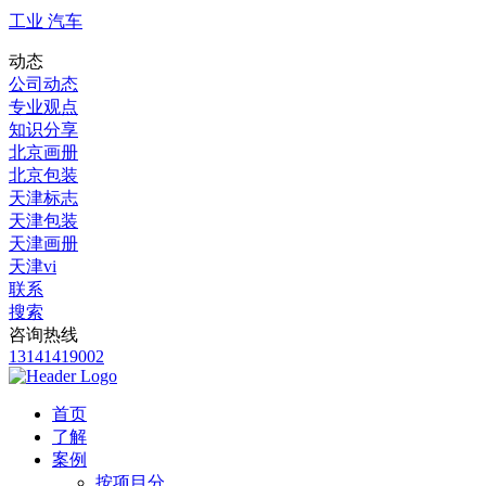
工业 汽车
动态
公司动态
专业观点
知识分享
北京画册
北京包装
天津标志
天津包装
天津画册
天津vi
联系
搜索
咨询热线
13141419002
首页
了解
案例
按项目分