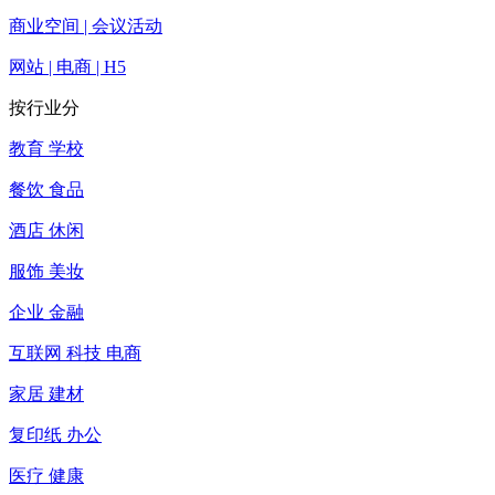
商业空间 | 会议活动
网站 | 电商 | H5
按行业分
教育 学校
餐饮 食品
酒店 休闲
服饰 美妆
企业 金融
互联网 科技 电商
家居 建材
复印纸 办公
医疗 健康