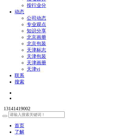
按行业分
动态
公司动态
专业观点
知识分享
北京画册
北京包装
天津标志
天津包装
天津画册
天津vi
联系
搜索
13141419002
首页
了解