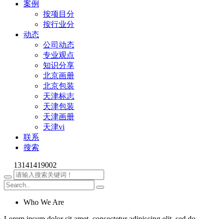
案例
按项目分
按行业分
动态
公司动态
专业观点
知识分享
北京画册
北京包装
天津标志
天津包装
天津画册
天津vi
联系
搜索
13141419002
Who We Are
Lorem ipsum dolor sit amet, consectetur adipiscing elit, sed do