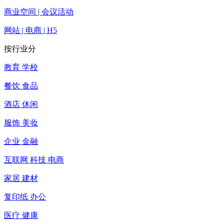
商业空间 | 会议活动
网站 | 电商 | H5
按行业分
教育 学校
餐饮 食品
酒店 休闲
服饰 美妆
企业 金融
互联网 科技 电商
家居 建材
复印纸 办公
医疗 健康