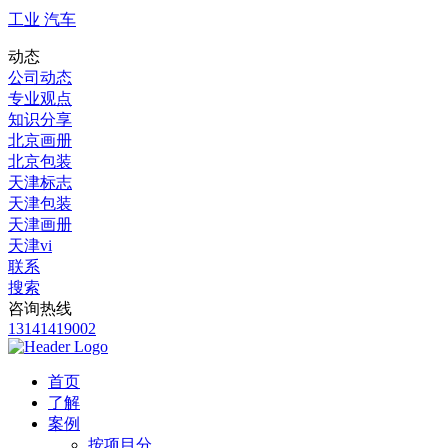
工业 汽车
动态
公司动态
专业观点
知识分享
北京画册
北京包装
天津标志
天津包装
天津画册
天津vi
联系
搜索
咨询热线
13141419002
首页
了解
案例
按项目分