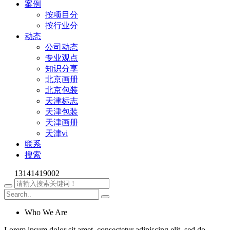
案例
按项目分
按行业分
动态
公司动态
专业观点
知识分享
北京画册
北京包装
天津标志
天津包装
天津画册
天津vi
联系
搜索
13141419002
Who We Are
Lorem ipsum dolor sit amet, consectetur adipiscing elit, sed do