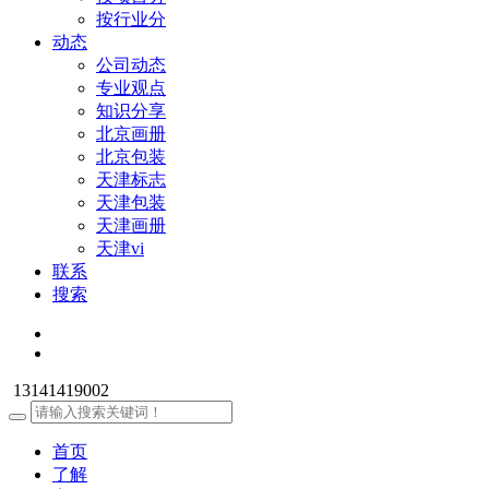
按行业分
动态
公司动态
专业观点
知识分享
北京画册
北京包装
天津标志
天津包装
天津画册
天津vi
联系
搜索
13141419002
首页
了解