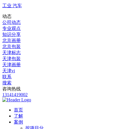
工业 汽车
动态
公司动态
专业观点
知识分享
北京画册
北京包装
天津标志
天津包装
天津画册
天津vi
联系
搜索
咨询热线
13141419002
首页
了解
案例
按项目分