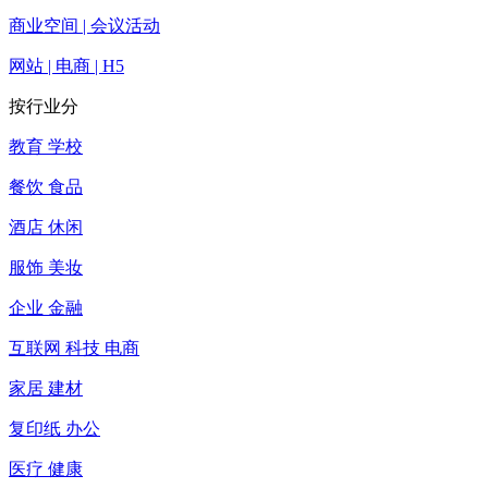
商业空间 | 会议活动
网站 | 电商 | H5
按行业分
教育 学校
餐饮 食品
酒店 休闲
服饰 美妆
企业 金融
互联网 科技 电商
家居 建材
复印纸 办公
医疗 健康