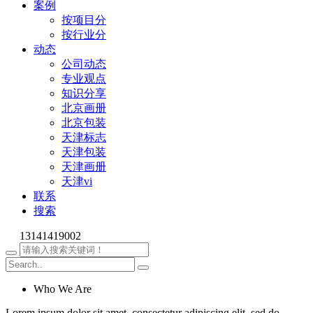
案例
按项目分
按行业分
动态
公司动态
专业观点
知识分享
北京画册
北京包装
天津标志
天津包装
天津画册
天津vi
联系
搜索
13141419002
Who We Are
Lorem ipsum dolor sit amet, consectetur adipiscing elit, sed do