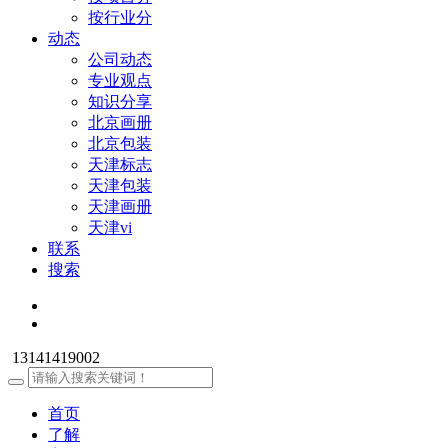
按行业分
动态
公司动态
专业观点
知识分享
北京画册
北京包装
天津标志
天津包装
天津画册
天津vi
联系
搜索
13141419002
首页
了解