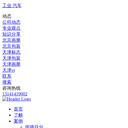
工业 汽车
动态
公司动态
专业观点
知识分享
北京画册
北京包装
天津标志
天津包装
天津画册
天津vi
联系
搜索
咨询热线
13141419002
首页
了解
案例
按项目分