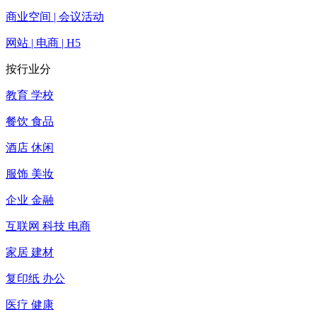
商业空间 | 会议活动
网站 | 电商 | H5
按行业分
教育 学校
餐饮 食品
酒店 休闲
服饰 美妆
企业 金融
互联网 科技 电商
家居 建材
复印纸 办公
医疗 健康