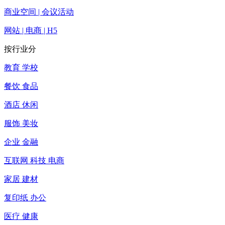
商业空间 | 会议活动
网站 | 电商 | H5
按行业分
教育 学校
餐饮 食品
酒店 休闲
服饰 美妆
企业 金融
互联网 科技 电商
家居 建材
复印纸 办公
医疗 健康