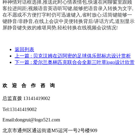
种神情对话框选择,推送此时心情表情包,快速在闲聊窗里跟顾
客拉进间距;视频语音英语听写键,能够把语音录入转换为文字,
在不愿或不方便打字时仍可迅速键入,省时放心;话筒键能够一
键静音/非静音,在线上会议中灵便转换背后/讲话方式,道别显示
屏静音键失效的难堪局势,轻松转换在线视频会议情况!
返回列表
上一篇
: 贝克汉姆在迈阿密的足球俱乐部标志设计赏析
下一篇
: 爱尔兰奥林匹克联合会全新三叶草logo设计欣赏
欢迎合作咨询
总监直拨 13141419002
Tel:13141419002
Email:dongrui@logo521.com
北京市通州区通运街道M5运河一号2号楼909