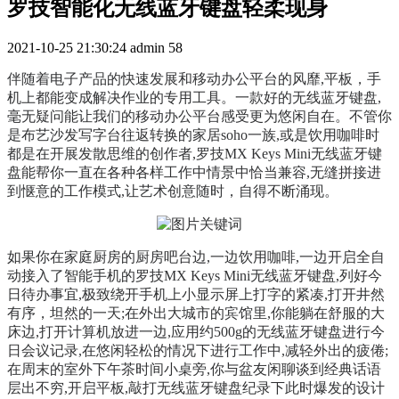
罗技智能化无线蓝牙键盘轻柔现身
2021-10-25 21:30:24
admin
58
伴随着电子产品的快速发展和移动办公平台的风靡,平板，手
机上都能变成解决作业的专用工具。一款好的无线蓝牙键盘,
毫无疑问能让我们的移动办公平台感受更为悠闲自在。不管你
是布艺沙发写字台往返转换的家居soho一族,或是饮用咖啡时
都是在开展发散思维的创作者,罗技MX Keys Mini无线蓝牙键
盘能帮你一直在各种各样工作中情景中恰当兼容,无缝拼接进
到惬意的工作模式,让艺术创意随时，自得不断涌现。
如果你在家庭厨房的厨房吧台边,一边饮用咖啡,一边开启全自
动接入了智能手机的罗技MX Keys Mini无线蓝牙键盘,列好今
日待办事宜,极致绕开手机上小显示屏上打字的紧凑,打开井然
有序，坦然的一天;在外出大城市的宾馆里,你能躺在舒服的大
床边,打开计算机放进一边,应用约500g的无线蓝牙键盘进行今
日会议记录,在悠闲轻松的情况下进行工作中,减轻外出的疲倦;
在周末的室外下午茶时间小桌旁,你与盆友闲聊谈到经典话语
层出不穷,开启平板,敲打无线蓝牙键盘纪录下此时爆发的设计