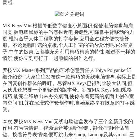
灵感。
MX Keys Mini根据降低数字键变小总面积,促使电脑键盘与肩
同宽,握电脑鼠标的手当然挨近电脑键盘,可降低手臂移动的力
度,维持合乎人体工程学的打字姿势,应用全过程方便快捷舒
服。不论是咖啡馆的桌板,个人工作室的室内设计师办公室桌
子,中午的饭桌,它都能充分利用精巧精美的特性,融进不一样的
情景,使你立刻可打开一趟顺畅的创作之行。
罗技MX Master系列产品的艺术创意责任人Tolya Polyanker详
细介绍说:“大家往往发布这一款精巧的无线电脑键盘,实际上是
在回复创作群体的呼吁。尽管MX Keys已得到比较大认同,但
大伙儿还想要一个更轻便的版本号。罗技MX Keys Mini规格
精巧,能完全释放出来办公桌面,使你有着更高的桌面上创作室
内空间[ii],并在沉浸式体验创作时,自始至终享有惬意的打字感
受。”
本次,罗技MX Keys Mini无线电脑键盘发布了三个全新升级的
作用:符号表情键，视频语音英语听写键，静音/非静音话筒
键。按着符号表情键,便可跳出来Emoji, kaomoji及其symbols三