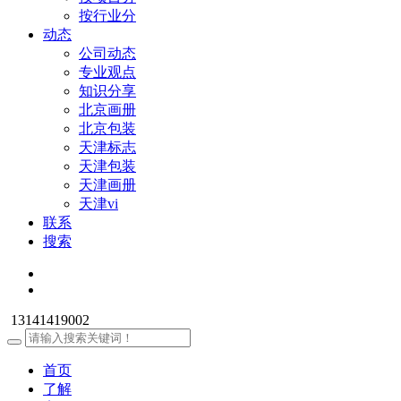
按行业分
动态
公司动态
专业观点
知识分享
北京画册
北京包装
天津标志
天津包装
天津画册
天津vi
联系
搜索
13141419002
首页
了解