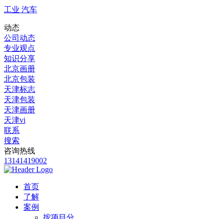
工业 汽车
动态
公司动态
专业观点
知识分享
北京画册
北京包装
天津标志
天津包装
天津画册
天津vi
联系
搜索
咨询热线
13141419002
首页
了解
案例
按项目分