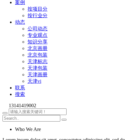
案例
按项目分
按行业分
动态
公司动态
专业观点
知识分享
北京画册
北京包装
天津标志
天津包装
天津画册
天津vi
联系
搜索
13141419002
Who We Are
Lorem ipsum dolor sit amet, consectetur adipiscing elit, sed do