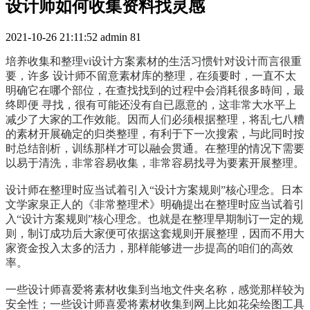
设计师如何收集资料找灵感
2021-10-26 21:11:52
admin
81
培养收集和整理vi设计方案素材的生活习惯针对设计而言很重
要，许多 设计师不留意素材库的整理，在须要时，一直不太
明确它在哪个部位，在查找找到的过程中会消耗很多時间，最
终即便 寻找，很有可能还没有自已愿意的，这非常大水平上
减少了大家的工作效能。因而人们必须根据整理，将乱七八糟
的素材开展确定的归类整理，有利于下一次搜索，与此同时按
时总结剖析，训练那样才可以融会贯通。在整理的情况下需要
以易于清洗，非常容易收集，非常容易找寻为要素开展整理。
设计师在整理时应当试着引入“设计方案规则”核心理念。日本
文学家泉正人的《非常整理术》明确提出在整理时应当试着引
入“设计方案规则”核心理念。也就是在整理早期制订一定的规
则，制订成功后大家便可依据这套规则开展整理，因而不用大
家资金投入太多的活力，那样能够进一步提高的咱们的高效
率。
一些设计师喜爱将素材收集到当地文件夹名称，感觉那样较为
安全性；一些设计师喜爱将素材收集到网上比如花朵绘图工具