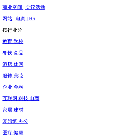
商业空间 | 会议活动
网站 | 电商 | H5
按行业分
教育 学校
餐饮 食品
酒店 休闲
服饰 美妆
企业 金融
互联网 科技 电商
家居 建材
复印纸 办公
医疗 健康