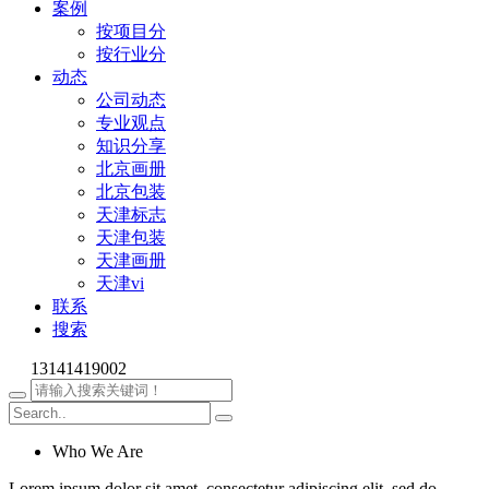
案例
按项目分
按行业分
动态
公司动态
专业观点
知识分享
北京画册
北京包装
天津标志
天津包装
天津画册
天津vi
联系
搜索
13141419002
Who We Are
Lorem ipsum dolor sit amet, consectetur adipiscing elit, sed do