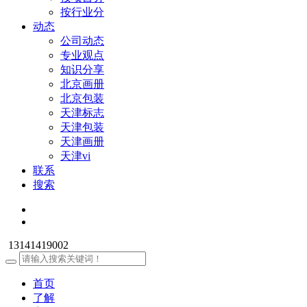
按行业分
动态
公司动态
专业观点
知识分享
北京画册
北京包装
天津标志
天津包装
天津画册
天津vi
联系
搜索
13141419002
首页
了解