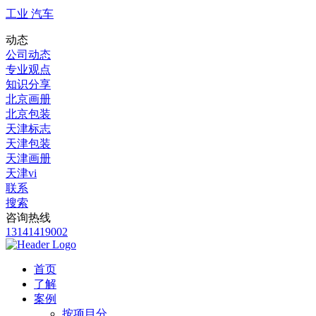
工业 汽车
动态
公司动态
专业观点
知识分享
北京画册
北京包装
天津标志
天津包装
天津画册
天津vi
联系
搜索
咨询热线
13141419002
首页
了解
案例
按项目分