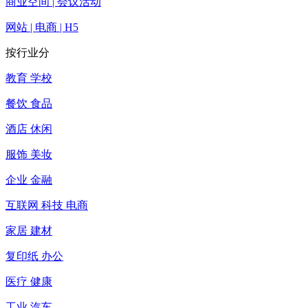
商业空间 | 会议活动
网站 | 电商 | H5
按行业分
教育 学校
餐饮 食品
酒店 休闲
服饰 美妆
企业 金融
互联网 科技 电商
家居 建材
复印纸 办公
医疗 健康
工业 汽车