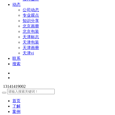
动态
公司动态
专业观点
知识分享
北京画册
北京包装
天津标志
天津包装
天津画册
天津vi
联系
搜索
13141419002
首页
了解
案例