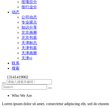
按项目分
按行业分
动态
公司动态
专业观点
知识分享
北京画册
北京包装
天津标志
天津包装
天津画册
天津vi
联系
搜索
13141419002
Who We Are
Lorem ipsum dolor sit amet, consectetur adipiscing elit, sed do eiusm