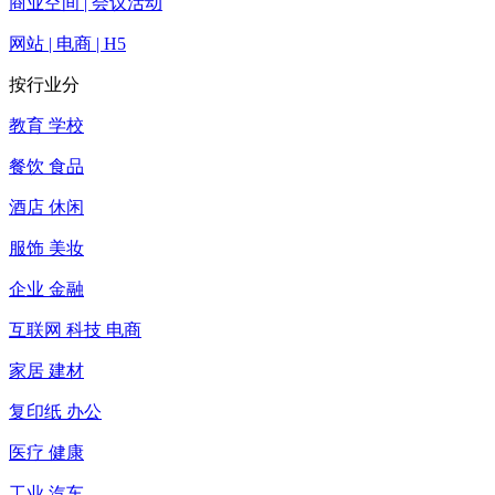
商业空间 | 会议活动
网站 | 电商 | H5
按行业分
教育 学校
餐饮 食品
酒店 休闲
服饰 美妆
企业 金融
互联网 科技 电商
家居 建材
复印纸 办公
医疗 健康
工业 汽车