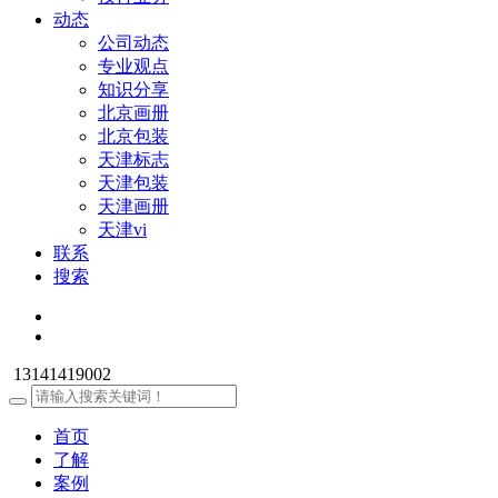
动态
公司动态
专业观点
知识分享
北京画册
北京包装
天津标志
天津包装
天津画册
天津vi
联系
搜索
13141419002
首页
了解
案例