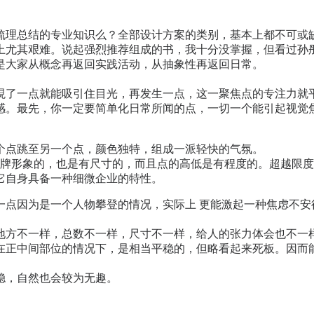
梳理总结的专业知识么？全部设计方案的类别，基本上都不可或
上尤其艰难。说起强烈推荐组成的书，我十分没掌握，但看过孙
是大家从概念再返回实践活动，从抽象性再返回日常。
了一点就能吸引住目光，再发生一点，这一聚焦点的专注力就平
感。最先，你一定要简单化日常所闻的点，一切一个能引起视觉焦
个点跳至另一个点，颜色独特，组成一派轻快的气氛。
形象的，也是有尺寸的，而且点的高低是有程度的。超越限度便
它自身具备一种细微企业的特性。
一点因为是一个人物攀登的情况，实际上 更能激起一种焦虑不安
方不一样，总数不一样，尺寸不一样，给人的张力体会也不一
正中间部位的情况下，是相当平稳的，但略看起来死板。因而能
，自然也会较为无趣。