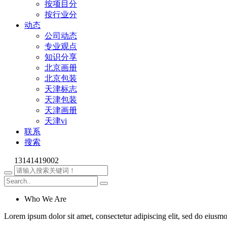
按项目分
按行业分
动态
公司动态
专业观点
知识分享
北京画册
北京包装
天津标志
天津包装
天津画册
天津vi
联系
搜索
13141419002
Who We Are
Lorem ipsum dolor sit amet, consectetur adipiscing elit, sed do eiusm