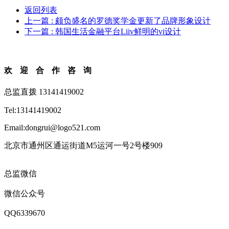
返回列表
上一篇
: 颇负盛名的罗德奖学金更新了品牌形象设计
下一篇
: 韩国生活金融平台Liiv鲜明的vi设计
欢迎合作咨询
总监直拨 13141419002
Tel:13141419002
Email:dongrui@logo521.com
北京市通州区通运街道M5运河一号2号楼909
总监微信
微信公众号
QQ6339670