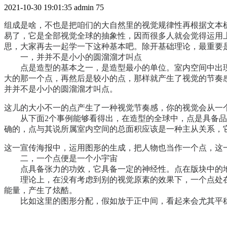
2021-10-30 19:01:35
admin
75
组成是啥，不也是把咱们的大自然里的视觉规律性再根据文本
易了，它是全部视觉全球的抽象性，因而很多人就会觉得运用
思，大家再去一起学一下这种基本吧。除开基础理论，最重要
一，并并不是小小的圆溜溜才叫点
点是造型的基本之一，是造型最小的单位。室内空间中出現
大的那一个点，再然后是较小的点，那样就产生了视觉的节奏
并并不是小小的圆溜溜才叫点。
这儿的大小不一的点产生了一种视觉节奏感，你的视觉会从一
从下面2个事例能够看得出，在造型的全球中，点是具备品牌
确的，点与其说所属室内空间的总面积应该是一种主从关系，
这一宣传海报中，运用图形的生成，把人物也当作一个点，这
二，一个点便是一个小宇宙
点具备张力的功效，它具备一定的神经性。点在版块中的地
理论上，在没有考虑到别的视觉原素的效果下，一个点处在
能量，产生了炫酷。
比如这里的图形分配，假如放于正中间，看起来会尤其平稳